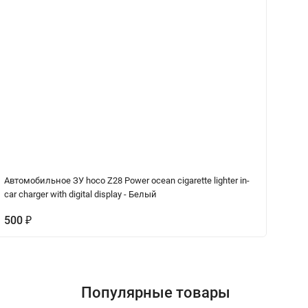
Автомобильное ЗУ hoco Z28 Power ocean cigarette lighter in-
Ка
car charger with digital display - Белый
500
₽
1
Популярные товары