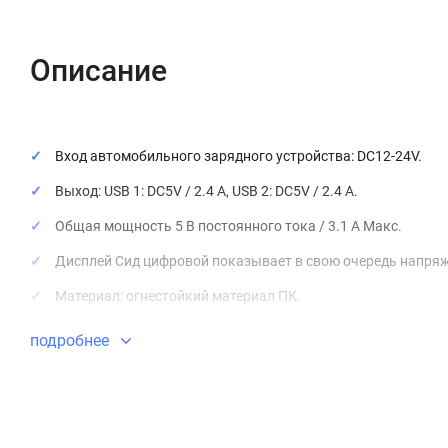
Описание
Вход автомобильного зарядного устройства: DC12-24V.
Выход: USB 1: DC5V / 2.4 A, USB 2: DC5V / 2.4 A.
Общая мощность 5 В постоянного тока / 3.1 A Макс.
Дисплей Сид цифровой показывает в свою очередь напряж
Материал: огнестойкий материал ПК.
Длина * ширина * высота: 94 * 52 * 32 мм, вес: 39 г.
подробнее