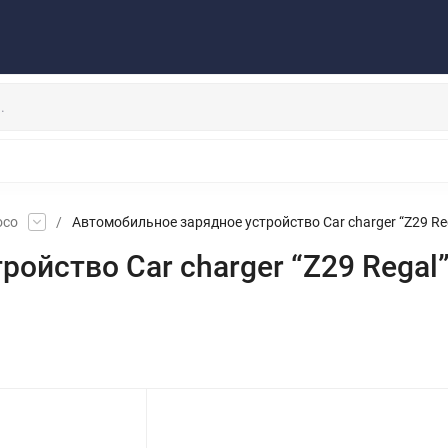
Публичная оферта
Договор
Персональные данные
та/Доставка
Контакты
Скидки/Новости
Отзывы
НАУШНИКИ
ДЕРЖАТЕЛИ
ВНЕШНИЕ АККУМ
ЗАЩИТНЫЕ СТЕКЛА
КОЛОНКИ
МИКРОФОНЫ
oco
/
Автомобильное зарядное устройство Car charger “Z29 Regal”
ство Car charger “Z29 Regal” di