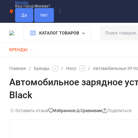
Москва
Ваш город
Москва
?
Информация О Нас
Вакансии
Прайс-Лист
Гарантия
Опла
Дистрибьютор DEVIA
КАТАЛОГ ТОВАРОВ
БРЕНДЫ
КАБЕЛИ
ЗАРЯДКИ
РЕМЕШКИ ДЛЯ APPLE WATCH
Главная
/
Бренды
/
Hoco
/
Автомобильные ЗУ H
Автомобильное зарядное устрой
Black
Оставить отзыв
Избранное
Сравнение
Поделиться