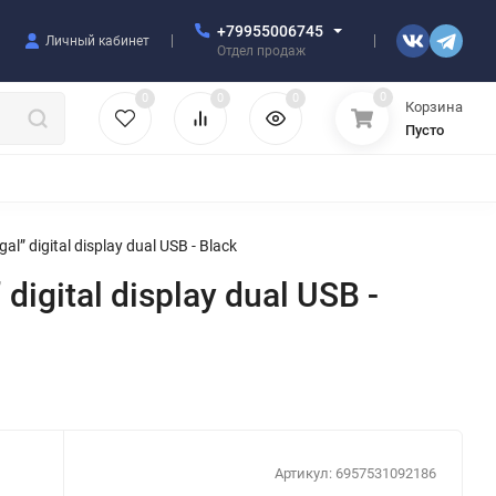
+79955006745
Личный кабинет
Отдел продаж
0
0
0
0
Корзина
Пусто
УЛЯТОРЫ
ЧЕХЛЫ
ПЛЕНКИ ДЛЯ ПЛОТТЕРОВ
РАЗНОЕ
 digital display dual USB - Black
gital display dual USB -
Артикул:
6957531092186