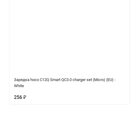
Зарядка hoco C12Q Smart QC3.0 charger set (Micro) (EU) -
White
256
₽
Описание
Характеристики
Отзывы (0)