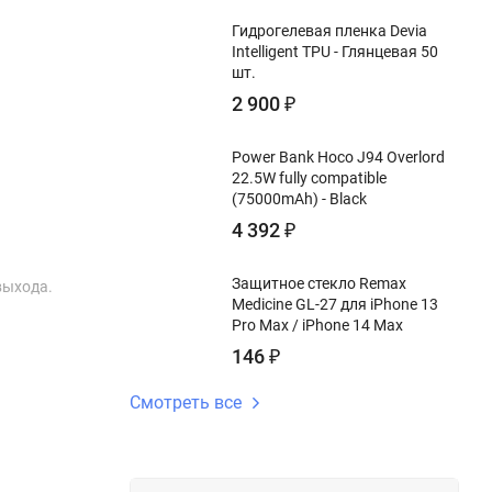
Гидрогелевая пленка Devia
Intelligent TPU - Глянцевая 50
шт.
2 900
₽
Power Bank Hoco J94 Overlord
22.5W fully compatible
(75000mAh) - Black
4 392
₽
Защитное стекло Remax
выхода.
Medicine GL-27 для iPhone 13
Pro Max / iPhone 14 Max
146
₽
Смотреть все