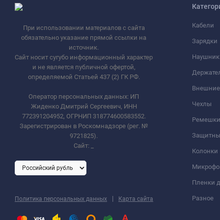
Категор
Кабели
При использовании материалов с сайта
обязательно указание прямой ссылки на
Зарядки
источник.
Наушник
Сайт носит сугубо информационный характер
и не является публичной офертой,
Держате
определяемой Статьей 437 (2) ГК РФ.
Внешние
Оператор персональных данных: ИП
Чехлы
Жиденко Дмитрий Сергеевич, ИНН
772391204952, ОГРНИП 318774600583552.
Ремешки 
Зарегистрирован в Роскомнадзоре (рег. №
Защитны
9721825).
Сайт:
_
Колонки
Микроф
Пленки д
|
Разное
Политика персональных данных
Карта сайта