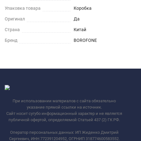
Упаковка товара
Коробка
Оригинал
Да
Страна
Китай
Бренд
BOROFONE
При использовании материалов с сайта обязательно
указание прямой ссылки на источник.
Сайт носит сугубо информационный характер и не является
публичной офертой, определяемой Статьей 437 (2) ГК РФ.
Оператор персональных данных: ИП Жиденко Дмитрий
Сергеевич, ИНН 772391204952, ОГРНИП 318774600583552.