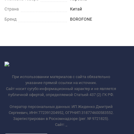
Страна
Китай
Бренд
BOROFONE
При использовании материалов с сайта обязательно
указание прямой ссылки на источник.
Сайт носит сугубо информационный характер и не является
публичной офертой, определяемой Статьей 437 (2) ГК РФ.
Оператор персональных данных: ИП Жиденко Дмитрий
Сергеевич, ИНН 772391204952, ОГРНИП 318774600583552.
Зарегистрирован в Роскомнадзоре (рег. № 9721825).
Сайт:
_