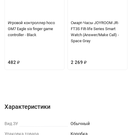
Игровой контроллер hoco
Смарт-Часы JOYROOM JR-
GM7 Eagle six finger game
FT3S Filt-life Series Smart
controller - Black
Watch (Answer/Make Call) -
Space Gray
482
₽
2 269
₽
Характеристики
Отзывы (0)
Вопрос-Ответ
Характеристики
Вид ЗУ
Обычный
Упаковка товара
Коробка