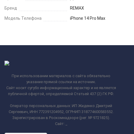
Бренд
REMAX
Модель Телефона
iPhone 14 Pro Max
При использовании материалов с сайта обязательно
указание прямой ссылки на источник.
Сайт носит сугубо информационный характер и не является
публичной офертой, определяемой Статьей 437 (2) ГК РФ.
Оператор персональных данных: ИП Жиденко Дмитрий
Сергеевич, ИНН 772391204952, ОГРНИП 318774600583552.
Зарегистрирован в Роскомнадзоре (рег. № 9721825).
Сайт:
_