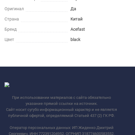
Оригинал
Да
Страна
Китай
Бренд
Acefast
Цвет
black
При использовании материалов с сайта обязательно
указание прямой ссылки на источник.
Сайт носит сугубо информационный характер и не является
публичной офертой, определяемой Статьей 437 (2) ГК РФ.
Оператор персональных данных: ИП Жиденко Дмитрий
Сергеевич, ИНН 772391204952, ОГРНИП 318774600583552.