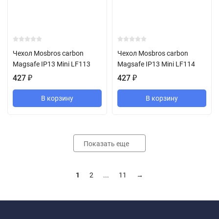
Чехол Mosbros carbon
Чехол Mosbros carbon
Magsafe IP13 Mini LF113
Magsafe IP13 Mini LF114
427
₽
427
₽
В корзину
В корзину
Показать еще
1
2
...
11
→