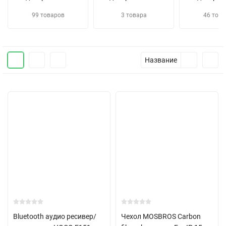
99 товаров
3 товара
46 това
Название
Bluetooth аудио ресивер/
Чехол MOSBROS Carbon