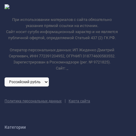
При использовании материалов с сайта обязательно
указание прямой ссылки на источник.
Сайт носит сугубо информационный характер и не является
публичной офертой, определяемой Статьей 437 (2) ГК РФ.
Оператор персональных данных: ИП Жиденко Дмитрий
Сергеевич, ИНН 772391204952, ОГРНИП 318774600583552.
Зарегистрирован в Роскомнадзоре (рег. № 9721825).
Сайт:
_
|
Политика персональных данных
Карта сайта
Категории