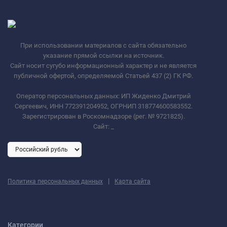
При использовании материалов с сайта обязательно
указание прямой ссылки на источник.
Сайт носит сугубо информационный характер и не является
публичной офертой, определяемой Статьей 437 (2) ГК РФ.
Оператор персональных данных: ИП Жиденко Дмитрий
Сергеевич, ИНН 772391204952, ОГРНИП 318774600583552.
Зарегистрирован в Роскомнадзоре (рег. № 9721825).
Сайт:
_
|
Политика персональных данных
Карта сайта
Категории