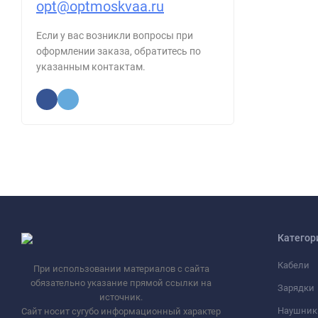
opt@optmoskvaa.ru
Если у вас возникли вопросы при
оформлении заказа, обратитесь по
указанным контактам.
Категор
Кабели
При использовании материалов с сайта
обязательно указание прямой ссылки на
Зарядки
источник.
Наушник
Сайт носит сугубо информационный характер