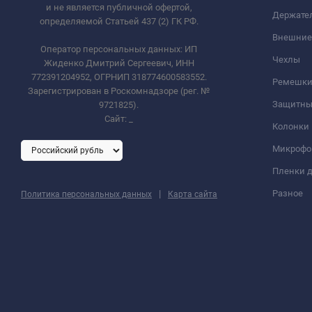
и не является публичной офертой,
Держате
определяемой Статьей 437 (2) ГК РФ.
Внешние
Оператор персональных данных: ИП
Чехлы
Жиденко Дмитрий Сергеевич, ИНН
772391204952, ОГРНИП 318774600583552.
Ремешки 
Зарегистрирован в Роскомнадзоре (рег. №
Защитны
9721825).
Сайт:
_
Колонки
Микроф
Пленки д
|
Разное
Политика персональных данных
Карта сайта