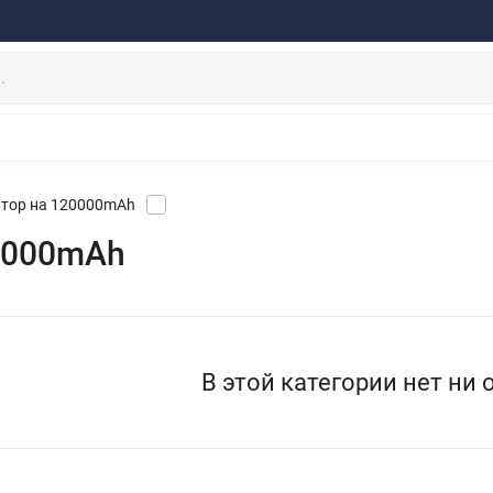
ферта
Договор
Персональные данные
Прайс-Лист
Скидки/Новости
Отзывы
Дистрибьютор DEVIA
НАУШНИКИ
ДЕРЖАТЕЛИ
ВНЕШНИЕ АККУМ
ЗАЩИТНЫЕ СТЕКЛА
КОЛОНКИ
МИКРОФОНЫ
тор на 120000mAh
0000mAh
В этой категории нет ни 