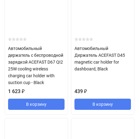
Автомобильный
Автомобильный
держатель с беспроводной
Держатель ACEFAST D45
зарядкой ACEFAST D67 QI2
magnetic car holder for
25W cooling wireless
dashboard, Black
charging car holder with
suction cup - Black
1 623
₽
439
₽
В корзину
В корзину