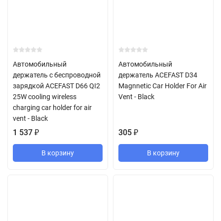
Автомобильный
Автомобильный
держатель с беспроводной
держатель ACEFAST D34
зарядкой ACEFAST D66 QI2
Magnnetic Car Holder For Air
25W cooling wireless
Vent - Black
charging car holder for air
vent - Black
1 537
₽
305
₽
В корзину
В корзину