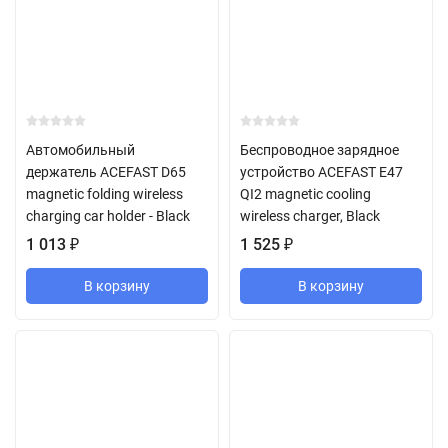
Автомобильный
Беспроводное зарядное
держатель ACEFAST D65
устройство ACEFAST E47
magnetic folding wireless
QI2 magnetic cooling
charging car holder - Black
wireless charger, Black
1 013
₽
1 525
₽
В корзину
В корзину