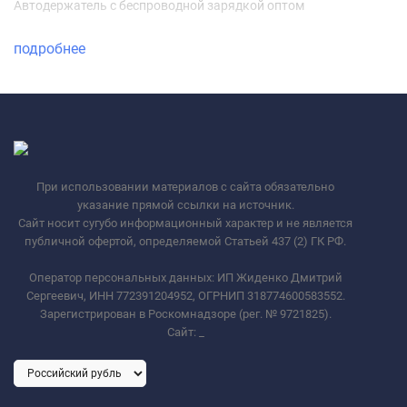
Автодержатель с беспроводной зарядкой оптом
подробнее
При использовании материалов с сайта обязательно
указание прямой ссылки на источник.
Сайт носит сугубо информационный характер и не является
публичной офертой, определяемой Статьей 437 (2) ГК РФ.
Оператор персональных данных: ИП Жиденко Дмитрий
Сергеевич, ИНН 772391204952, ОГРНИП 318774600583552.
Зарегистрирован в Роскомнадзоре (рег. № 9721825).
Сайт:
_