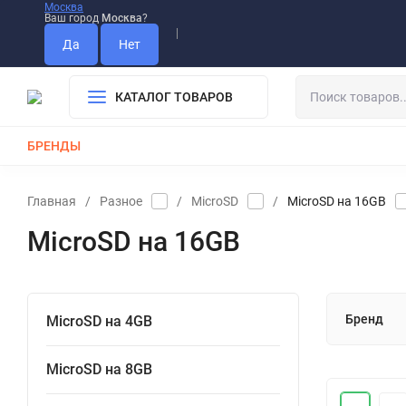
Москва
Ваш город
Москва
?
Информация О Нас
Вакансии
Прайс-Лист
Гарантия
Опла
Дистрибьютор DEVIA
КАТАЛОГ ТОВАРОВ
БРЕНДЫ
КАБЕЛИ
ЗАРЯДКИ
РЕМЕШКИ ДЛЯ APPLE WATCH
Главная
/
Разное
/
MicroSD
/
MicroSD на 16GB
MicroSD на 16GB
Бренд
MicroSD на 4GB
MicroSD на 8GB