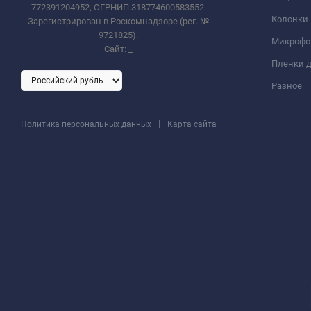
772391204952, ОГРНИП 318774600583552.
Колонки
Зарегистрирован в Роскомнадзоре (рег. №
9721825).
Микроф
Сайт:
_
Пленки д
Разное
|
Политика персональных данных
Карта сайта