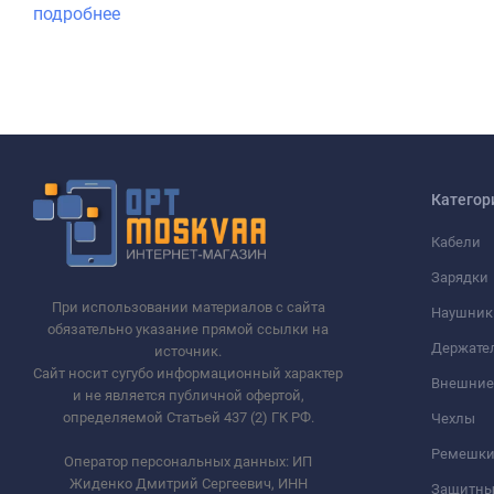
подробнее
Категор
Кабели
Зарядки
При использовании материалов с сайта
Наушник
обязательно указание прямой ссылки на
Держате
источник.
Сайт носит сугубо информационный характер
Внешние
и не является публичной офертой,
определяемой Статьей 437 (2) ГК РФ.
Чехлы
Ремешки 
Оператор персональных данных: ИП
Жиденко Дмитрий Сергеевич, ИНН
Защитны