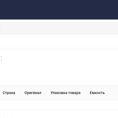
Публичная оферта
Договор
Персональные данные
та/Доставка
Контакты
Скидки/Новости
Отзывы
НАУШНИКИ
ДЕРЖАТЕЛИ
ВНЕШНИЕ АККУМ
ЗАЩИТНЫЕ СТЕКЛА
КОЛОНКИ
МИКРОФОНЫ
Страна
Оригинал
Упаковка товара
Емкость