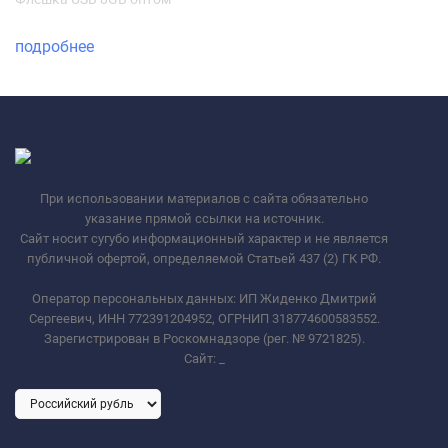
подробнее
При использовании материалов с сайта обязательно
указание прямой ссылки на источник.
Сайт носит сугубо информационный характер и не является
публичной офертой, определяемой Статьей 437 (2) ГК РФ.
Оператор персональных данных: ИП Жиденко Дмитрий
Сергеевич, ИНН 772391204952, ОГРНИП 318774600583552.
Зарегистрирован в Роскомнадзоре (рег. № 9721825).
Сайт:
_