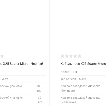
o X25 Soarer Micro - Черный
Кабель hoco X25 Soarer Micro
Длина:
1 м
Micro
Тип Кабеля:
Micro
водской упаковке
300
Кол-во в заводской упаковке
шт.
(большая):
водской упаковке
30
Кол-во в заводской упаковке
:
шт.
(маленькая):