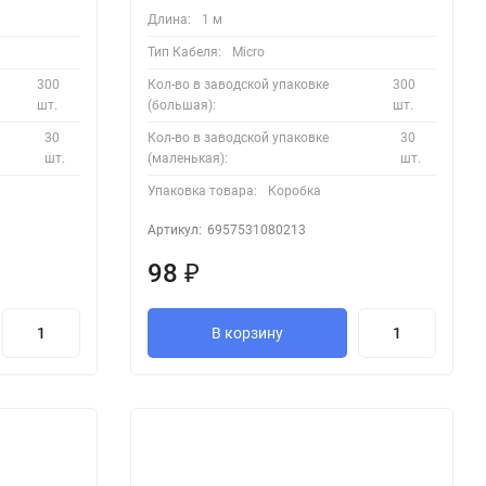
Длина:
1 м
Тип Кабеля:
Micro
300
Кол-во в заводской упаковке
300
шт.
(большая):
шт.
30
Кол-во в заводской упаковке
30
шт.
(маленькая):
шт.
Упаковка товара:
Коробка
Артикул:
6957531080213
98
₽
В корзину