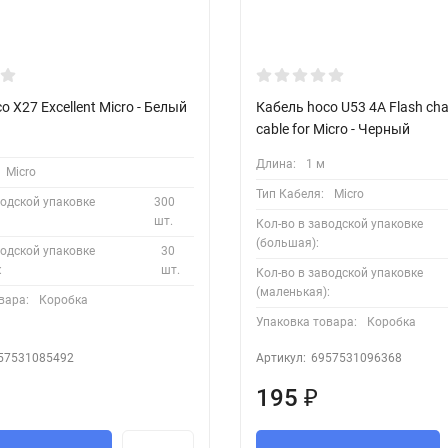
o X27 Excellent Micro - Белый
Кабель hoco U53 4A Flash cha
cable for Micro - Черный
Длина:
1 м
Micro
Тип Кабеля:
Micro
водской упаковке
300
шт.
Кол-во в заводской упаковке
(большая):
водской упаковке
30
:
шт.
Кол-во в заводской упаковке
(маленькая):
вара:
Коробка
Упаковка товара:
Коробка
57531085492
Артикул:
6957531096368
195
₽