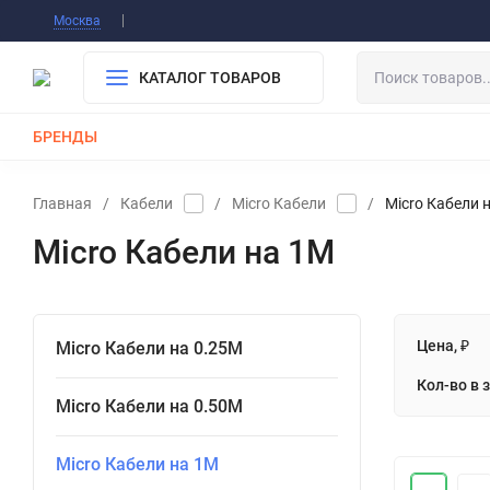
Информация О Нас
Вакансии
Публичная о
Москва
Гарантия
Оплата/Доставка
Контакты
КАТАЛОГ ТОВАРОВ
БРЕНДЫ
КАБЕЛИ
ЗАРЯДКИ
РЕМЕШКИ ДЛЯ APPLE WATCH
Главная
/
Кабели
/
Micro Кабели
/
Micro Кабели 
Micro Кабели на 1М
Цена, ₽
Micro Кабели на 0.25М
Кол-во в 
Micro Кабели на 0.50М
Micro Кабели на 1М