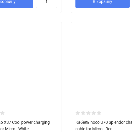
 корзину
В корзину
o X37 Cool power charging
Кабель hoco U70 Splendor cha
for Micro - White
cable for Micro - Red