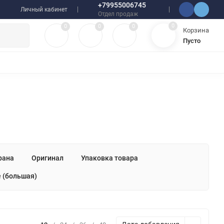
+79955006745
Личный кабинет
Отдел продаж
0
0
0
0
Корзина
Пусто
УЛЯТОРЫ
ЧЕХЛЫ
ПЛЕНКИ ДЛЯ ПЛОТТЕРОВ
РАЗНОЕ
рана
Оригинал
Упаковка товара
е (большая)