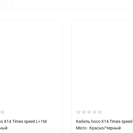
o X14 Times speed L=1M
Кабель hoco X14 Times spee
рный
Micro - Красно/Черный