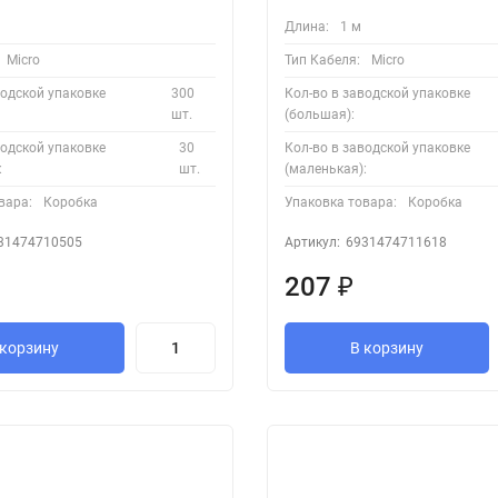
Длина:
1 м
Micro
Тип Кабеля:
Micro
водской упаковке
300
Кол-во в заводской упаковке
шт.
(большая):
водской упаковке
30
Кол-во в заводской упаковке
:
шт.
(маленькая):
вара:
Коробка
Упаковка товара:
Коробка
31474710505
Артикул:
6931474711618
207
₽
 корзину
В корзину