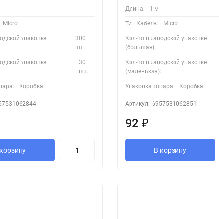
Длина:
1 м
Micro
Тип Кабеля:
Micro
водской упаковке
300
Кол-во в заводской упаковке
шт.
(большая):
водской упаковке
30
Кол-во в заводской упаковке
:
шт.
(маленькая):
вара:
Коробка
Упаковка товара:
Коробка
57531062844
Артикул:
6957531062851
92
₽
 корзину
В корзину