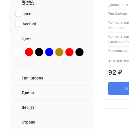
Бренд
Длина:
1 м
hoco
Тип Кабеля:
Кол-во в за
Acefast
(большая):
Кол-во в за
Цвет
(маленькая)
Упаковка то
Артикул:
69
92
₽
Тип Кабеля
В
Длина
Вес (г)
Страна