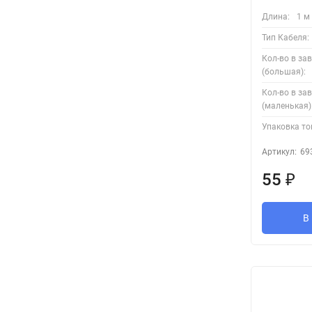
Длина:
1 м
Тип Кабеля:
Кол-во в за
(большая):
Кол-во в за
(маленькая)
Упаковка то
Артикул:
69
55
₽
В