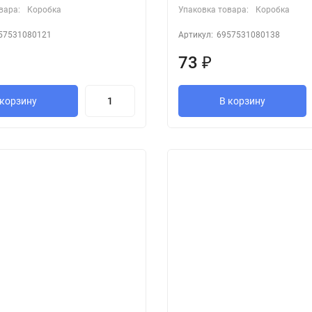
вара:
Коробка
Упаковка товара:
Коробка
57531080121
Артикул:
6957531080138
73
₽
 корзину
В корзину