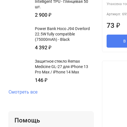
Intelligent TPU - Глянцевая 50
Упаковка то
шт.
2 900
₽
Артикул:
69
73
₽
Power Bank Hoco J94 Overlord
22.5W fully compatible
(75000mAh) - Black
В
4 392
₽
Защитное стекло Remax
Medicine GL-27 для iPhone 13
Pro Max / iPhone 14 Max
146
₽
Смотреть все
Помощь