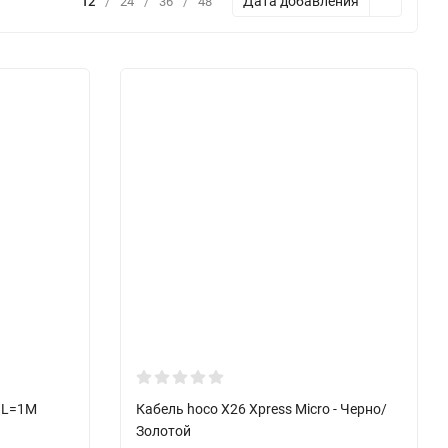
Дата добавления
12
/
24
/
36
/
48
d L=1M
Кабель hoco X26 Xpress Micro - Черно/
Золотой