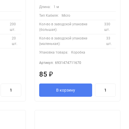
Длина:
1 м
Тип Кабеля:
Micro
200
Кол-во в заводской упаковке
330
шт.
(большая):
шт.
20
Кол-во в заводской упаковке
33
шт.
(маленькая):
шт.
Упаковка товара:
Коробка
Артикул:
6931474711670
85
₽
В корзину