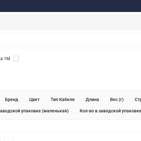
ферта
Договор
Персональные данные
Прайс-Лист
Скидки/Новости
Отзывы
Дистрибьютор DEVIA
НАУШНИКИ
ДЕРЖАТЕЛИ
ВНЕШНИЕ АККУМ
ЗАЩИТНЫЕ СТЕКЛА
КОЛОНКИ
МИКРОФОНЫ
на 1М
Бренд
Цвет
Тип Кабеля
Длина
Вес (г)
Ст
заводской упаковке (маленькая)
Кол-во в заводской упаковк