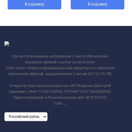
В корзину
В корзину
При использовании материалов с сайта обязательно
указание прямой ссылки на источник.
Сайт носит сугубо информационный характер и не является
публичной офертой, определяемой Статьей 437 (2) ГК РФ.
Оператор персональных данных: ИП Жиденко Дмитрий
Сергеевич, ИНН 772391204952, ОГРНИП 318774600583552.
Зарегистрирован в Роскомнадзоре (рег. № 9721825).
Сайт:
_