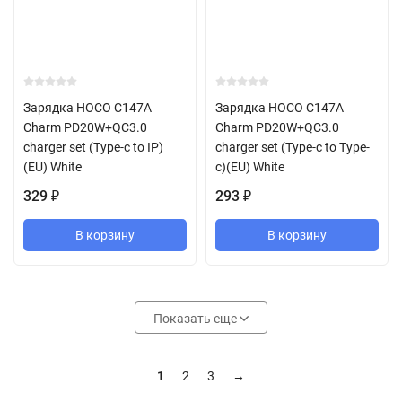
Зарядка HOCO C147A
Зарядка HOCO C147A
Charm PD20W+QC3.0
Charm PD20W+QC3.0
charger set (Type-c to IP)
charger set (Type-c to Type-
(EU) White
c)(EU) White
329
293
₽
₽
В корзину
В корзину
Показать еще
1
2
3
→