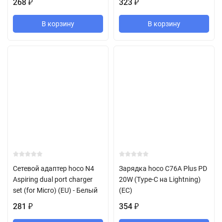
268
323
₽
₽
В корзину
В корзину
Сетевой адаптер hoco N4
Зарядка hoco C76A Plus PD
Aspiring dual port charger
20W (Type-C на Lightning)
set (for Micro) (EU) - Белый
(ЕС)
281
354
₽
₽