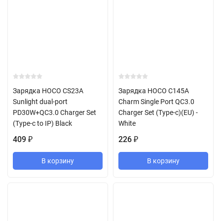
Зарядка HOCO CS23A
Зарядка HOCO C145A
Sunlight dual-port
Charm Single Port QC3.0
PD30W+QC3.0 Charger Set
Charger Set (Type-c)(EU) -
(Type-c to IP) Black
White
409
226
₽
₽
В корзину
В корзину