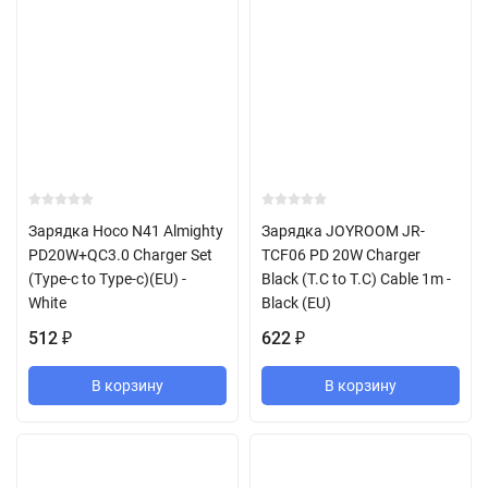
Зарядка Hoco N41 Almighty
Зарядка JOYROOM JR-
PD20W+QC3.0 Charger Set
TCF06 PD 20W Charger
(Type-c to Type-c)(EU) -
Black (T.C to T.C) Cable 1m -
White
Black (EU)
512
622
₽
₽
В корзину
В корзину