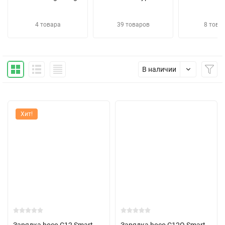
4 товара
39 товаров
8 това
В наличии
Хит!