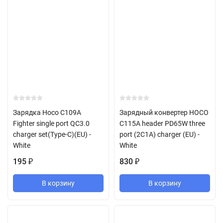
Зарядка Hoco C109A
Зарядный конвертер HOCO
Fighter single port QC3.0
C115A header PD65W three
charger set(Type-C)(EU) -
port (2C1A) charger (EU) -
White
White
195
830
₽
₽
В корзину
В корзину