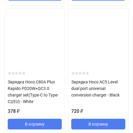
Зарядка Hoco C80A Plus
Зарядка Hoco AC5 Level
Rapido PD20W+QC3.0
dual port universal
charger set(Type-C to Type-
conversion charger - Black
C)(EU) - White
378
720
₽
₽
В корзину
В корзину