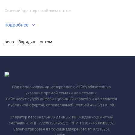
Сетевой адаптер с кабелем оптом
подробнее
hoco
Зарядка
оптом
При использовании материалов с сайта обязательно
указание прямой ссылки на источник.
Сайт носит сугубо информационный характер и не является
публичной офертой, определяемой Статьей 437 (2) ГК РФ.
Оператор персональных данных: ИП Жиденко Дмитрий
Сергеевич, ИНН 772391204952, ОГРНИП 318774600583552.
Зарегистрирован в Роскомнадзоре (рег. № 9721825).