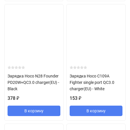
Зарядка Hoco N28 Founder
Зарядка Hoco C109A
PD20W+QC3.0 charger(EU) -
Fighter single port QC3.0
Black
charger(EU) - White
378
153
₽
₽
В корзину
В корзину