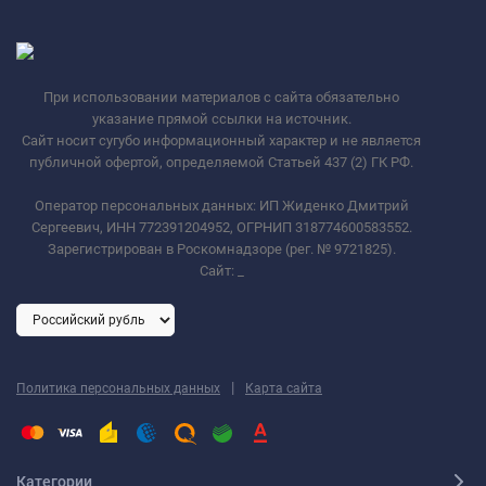
При использовании материалов с сайта обязательно
указание прямой ссылки на источник.
Сайт носит сугубо информационный характер и не является
публичной офертой, определяемой Статьей 437 (2) ГК РФ.
Оператор персональных данных: ИП Жиденко Дмитрий
Сергеевич, ИНН 772391204952, ОГРНИП 318774600583552.
Зарегистрирован в Роскомнадзоре (рег. № 9721825).
Сайт:
_
|
Политика персональных данных
Карта сайта
Категории