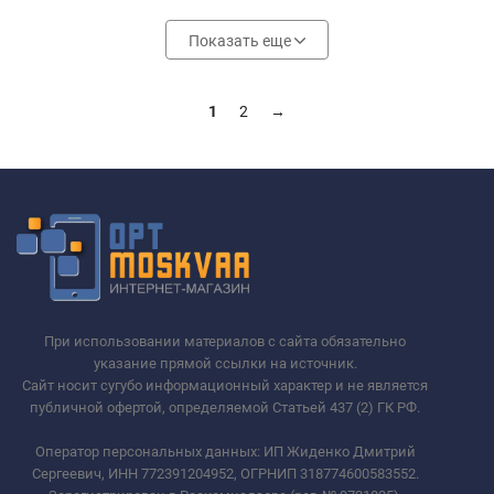
Показать еще
1
2
→
При использовании материалов с сайта обязательно
указание прямой ссылки на источник.
Сайт носит сугубо информационный характер и не является
публичной офертой, определяемой Статьей 437 (2) ГК РФ.
Оператор персональных данных: ИП Жиденко Дмитрий
Сергеевич, ИНН 772391204952, ОГРНИП 318774600583552.