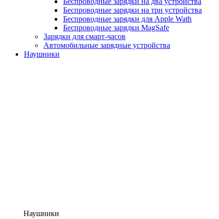
Беспроводные зарядки на два устройства
Беспроводные зарядки на три устройства
Беспроводные зарядки для Apple Wath
Беспроводные зарядки MagSafe
Зарядки для смарт-часов
Автомобильные зарядные устройства
Наушники
Наушники