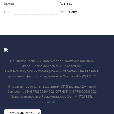
Бренд
Acefast
Цвет
metal Gray
При использовании материалов с сайта обязательно
указание прямой ссылки на источник.
Сайт носит сугубо информационный характер и не является
публичной офертой, определяемой Статьей 437 (2) ГК РФ.
Оператор персональных данных: ИП Жиденко Дмитрий
Сергеевич, ИНН 772391204952, ОГРНИП 318774600583552.
Зарегистрирован в Роскомнадзоре (рег. № 9721825).
Сайт:
_