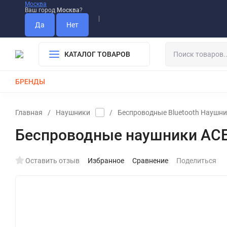
Москва
Ваш город
Москва
?
Информация О Нас
Вакансии
Прайс-Лист
Гарантия
Опла
Дистрибьютор DEVIA
КАТАЛОГ ТОВАРОВ
БРЕНДЫ
КАБЕЛИ
ЗАРЯДКИ
РЕМЕШКИ ДЛЯ APPLE WATCH
Главная
/
Наушники
/
Беспроводные Bluetooth Наушн
Беспроводные наушники ACEFA
Оставить отзыв
Избранное
Сравнение
Поделиться