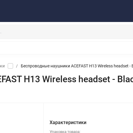
Публичная оферта
Договор
Персональные данные
та/Доставка
Контакты
Скидки/Новости
Отзывы
НАУШНИКИ
ДЕРЖАТЕЛИ
ВНЕШНИЕ АККУМ
ЗАЩИТНЫЕ СТЕКЛА
КОЛОНКИ
МИКРОФОНЫ
ики
/
Беспроводные наушники ACEFAST H13 Wireless headset - 
ST H13 Wireless headset - Bla
Характеристики
Упаковка товара: