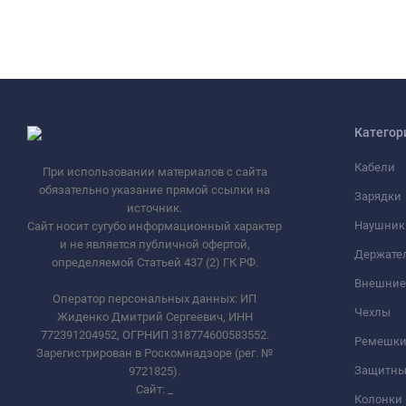
Категор
Кабели
При использовании материалов с сайта
обязательно указание прямой ссылки на
Зарядки
источник.
Наушник
Сайт носит сугубо информационный характер
и не является публичной офертой,
Держате
определяемой Статьей 437 (2) ГК РФ.
Внешние
Оператор персональных данных: ИП
Чехлы
Жиденко Дмитрий Сергеевич, ИНН
772391204952, ОГРНИП 318774600583552.
Ремешки 
Зарегистрирован в Роскомнадзоре (рег. №
Защитны
9721825).
Сайт:
_
Колонки