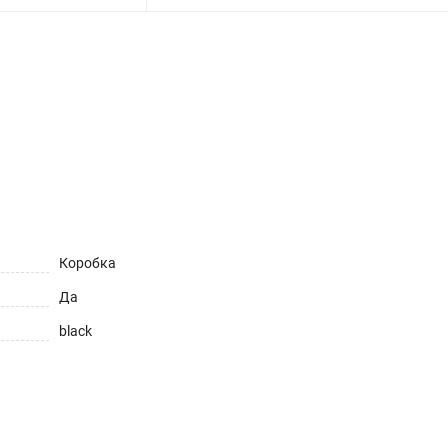
ет
Коробка
Да
black