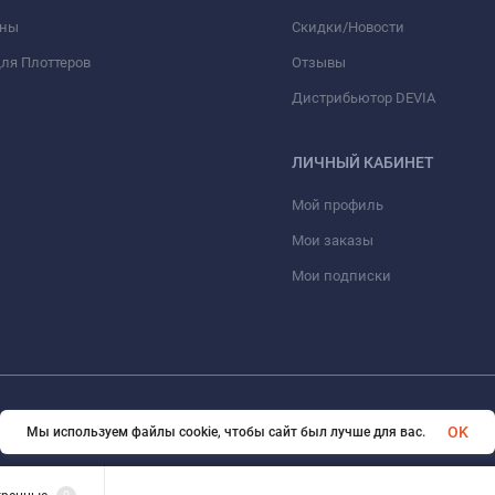
оны
Скидки/Новости
ля Плоттеров
Отзывы
Дистрибьютор DEVIA
ЛИЧНЫЙ КАБИНЕТ
Мой профиль
Мои заказы
Мои подписки
© 2026 optmoskvaa.ru Все права защищены
OK
Мы используем файлы cookie, чтобы сайт был лучше для вас.