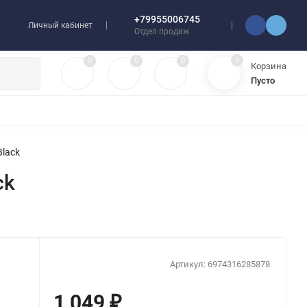
+79955006745
Личный кабинет
Отдел продаж
0
0
0
0
Корзина
Пусто
УЛЯТОРЫ
ЧЕХЛЫ
ПЛЕНКИ ДЛЯ ПЛОТТЕРОВ
РАЗНОЕ
Black
ck
Артикул:
6974316285878
1 049
₽