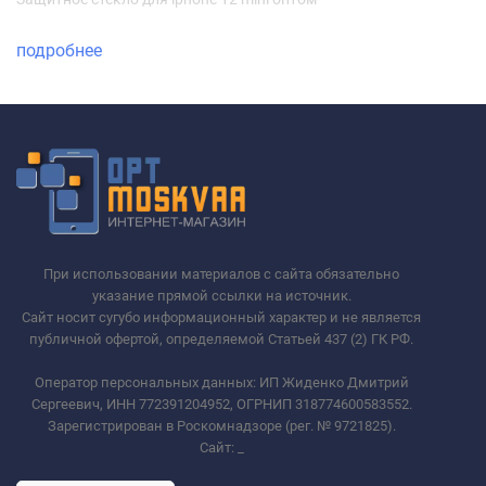
подробнее
При использовании материалов с сайта обязательно
указание прямой ссылки на источник.
Сайт носит сугубо информационный характер и не является
публичной офертой, определяемой Статьей 437 (2) ГК РФ.
Оператор персональных данных: ИП Жиденко Дмитрий
Сергеевич, ИНН 772391204952, ОГРНИП 318774600583552.
Зарегистрирован в Роскомнадзоре (рег. № 9721825).
Сайт:
_