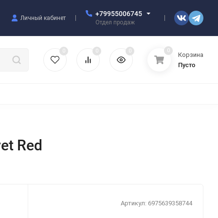
+79955006745
Личный кабинет
Отдел продаж
0
0
0
0
Корзина
Пусто
УЛЯТОРЫ
ЧЕХЛЫ
ПЛЕНКИ ДЛЯ ПЛОТТЕРОВ
РАЗНОЕ
ret Red
Артикул:
6975639358744