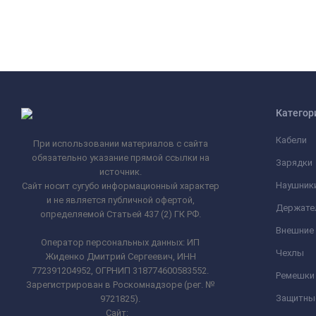
Категор
Кабели
При использовании материалов с сайта
обязательно указание прямой ссылки на
Зарядки
источник.
Наушник
Сайт носит сугубо информационный характер
и не является публичной офертой,
Держате
определяемой Статьей 437 (2) ГК РФ.
Внешние
Оператор персональных данных: ИП
Чехлы
Жиденко Дмитрий Сергеевич, ИНН
772391204952, ОГРНИП 318774600583552.
Ремешки 
Зарегистрирован в Роскомнадзоре (рег. №
Защитны
9721825).
Сайт:
_