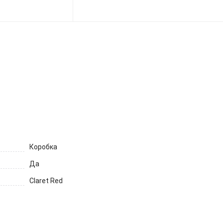
ет
Коробка
Да
Claret Red