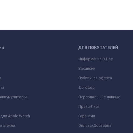
ии
ДЛЯ ПОКУПАТЕЛЕЙ
Информация О Нас
Вакансии
и
Публичная оферта
ли
Договор
 аккумуляторы
Персональные данные
Прайс-Лист
для Apple Watch
Гарантия
е стекла
Оплата/Доставка