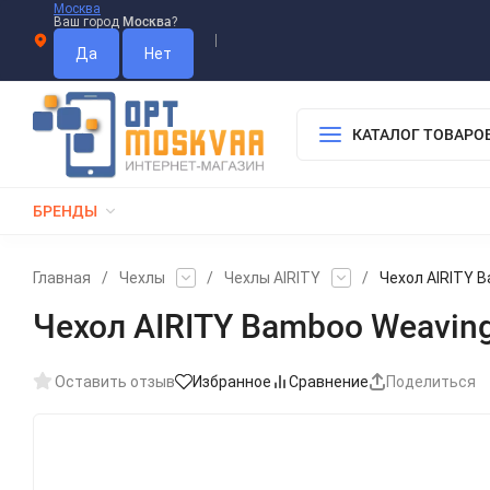
Москва
Ваш город
Москва
?
Информация О Нас
Вакансии
Прайс-Лист
Гарантия
Опл
Дистрибьютор DEVIA
КАТАЛОГ ТОВАРО
БРЕНДЫ
КАБЕЛИ
ЗАРЯДКИ
РЕМЕШКИ ДЛЯ APPLE WATCH
Главная
/
Чехлы
/
Чехлы AIRITY
/
Чехол AIRITY Ba
Чехол AIRITY Bamboo Weaving A
Оставить отзыв
Избранное
Сравнение
Поделиться