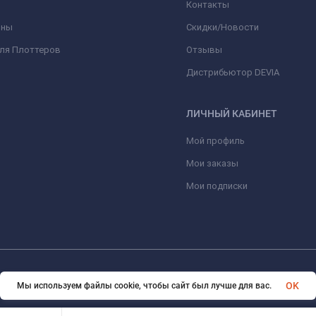
Контакты
оны
Скидки/Новости
для Плоттеров
Отзывы
Дистрибьютор DEVIA
ЛИЧНЫЙ КАБИНЕТ
Мой профиль
Мои заказы
Мои подписки
© 2026 optmoskvaa.ru Все права защищены
OK
Мы используем файлы cookie, чтобы сайт был лучше для вас.