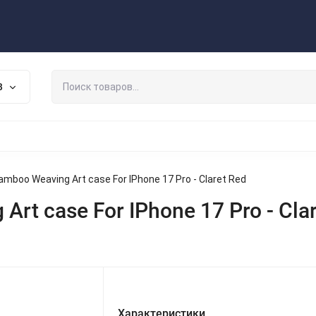
Публичная оферта
Договор
Персональные данные
ата/Доставка
Контакты
Скидки/Новости
Отзывы
В
НАУШНИКИ
ДЕРЖАТЕЛИ
ВНЕШНИЕ АККУМ
ЗАЩИТНЫЕ СТЕКЛА
КОЛОНКИ
МИКРОФОНЫ
mboo Weaving Art case For IPhone 17 Pro - Claret Red
rt case For IPhone 17 Pro - Cla
Характеристики