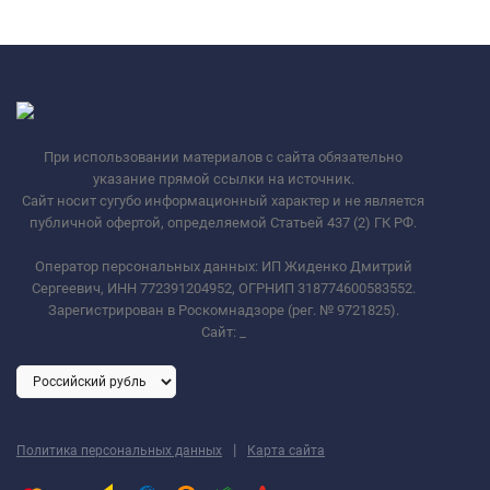
При использовании материалов с сайта обязательно
указание прямой ссылки на источник.
Сайт носит сугубо информационный характер и не является
публичной офертой, определяемой Статьей 437 (2) ГК РФ.
Оператор персональных данных: ИП Жиденко Дмитрий
Сергеевич, ИНН 772391204952, ОГРНИП 318774600583552.
Зарегистрирован в Роскомнадзоре (рег. № 9721825).
Сайт:
_
|
Политика персональных данных
Карта сайта