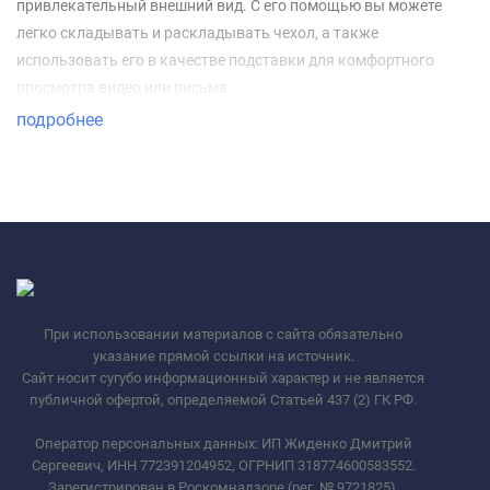
привлекательный внешний вид. С его помощью вы можете
легко складывать и раскладывать чехол, а также
использовать его в качестве подставки для комфортного
просмотра видео или письма
подробнее
При использовании материалов с сайта обязательно
указание прямой ссылки на источник.
Сайт носит сугубо информационный характер и не является
публичной офертой, определяемой Статьей 437 (2) ГК РФ.
Оператор персональных данных: ИП Жиденко Дмитрий
Сергеевич, ИНН 772391204952, ОГРНИП 318774600583552.
Зарегистрирован в Роскомнадзоре (рег. № 9721825).