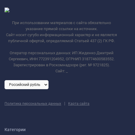
При использовании материалов с сайта обязательно
указание прямой ссылки на источник.
Сайт носит сугубо информационный характер и не является
публичной офертой, определяемой Статьей 437 (2) ГК РФ.
Оператор персональных данных: ИП Жиденко Дмитрий
Сергеевич, ИНН 772391204952, ОГРНИП 318774600583552.
Зарегистрирован в Роскомнадзоре (рег. № 9721825).
Сайт:
_
|
Политика персональных данных
Карта сайта
Категории