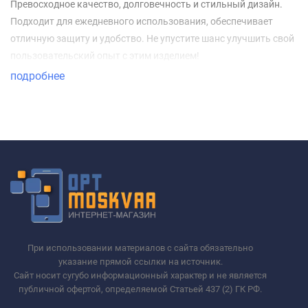
Превосходное качество, долговечность и стильный дизайн.
Подходит для ежедневного использования, обеспечивает
отличную защиту и удобство. Не упустите шанс улучшить свой
пользовательский опыт с этим изделием!
подробнее
При использовании материалов с сайта обязательно
указание прямой ссылки на источник.
Сайт носит сугубо информационный характер и не является
публичной офертой, определяемой Статьей 437 (2) ГК РФ.