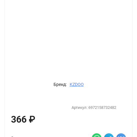
Бренд:
KZDOO
Артикул:
6972158732482
366
₽