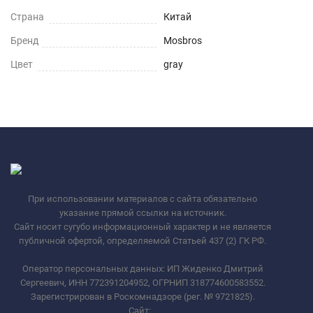
Страна
Китай
Бренд
Mosbros
Цвет
gray
При использовании материалов с сайта обязательно
указание прямой ссылки на источник.
Сайт носит сугубо информационный характер и не является
публичной офертой, определяемой Статьей 437 (2) ГК РФ.
Оператор персональных данных: ИП Жиденко Дмитрий
Сергеевич, ИНН 772391204952, ОГРНИП 318774600583552.
Зарегистрирован в Роскомнадзоре (рег. № 9721825).
Сайт:
_