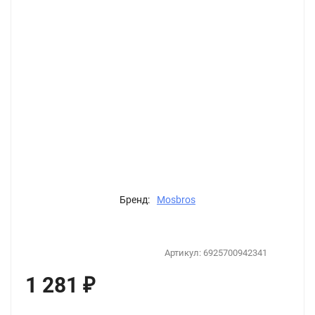
Бренд:
Mosbros
Артикул:
6925700942341
1 281
₽