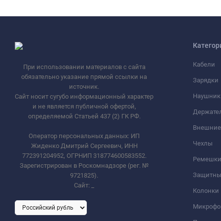
Категор
Кабели
При использовании материалов с сайта
обязательно указание прямой ссылки на
Зарядки
источник.
Наушник
Сайт носит сугубо информационный характер
и не является публичной офертой,
Держате
определяемой Статьей 437 (2) ГК РФ.
Внешние
Оператор персональных данных: ИП
Чехлы
Жиденко Дмитрий Сергеевич, ИНН
772391204952, ОГРНИП 318774600583552.
Ремешки 
Зарегистрирован в Роскомнадзоре (рег. №
Защитны
9721825).
Сайт:
_
Колонки
Микроф