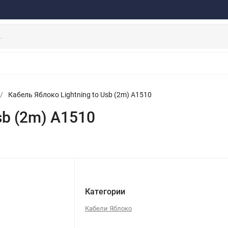
ферта
Договор
Персональные данные
Прайс-Лист
Скидки/Новости
Отзывы
Дистрибьютор DEVIA
НАУШНИКИ
ДЕРЖАТЕЛИ
ВНЕШНИЕ АККУМ
ЗАЩИТНЫЕ СТЕКЛА
КОЛОНКИ
МИКРОФОНЫ
/
Кабель Яблоко Lightning to Usb (2m) A1510
sb (2m) A1510
Категории
Кабели Яблоко