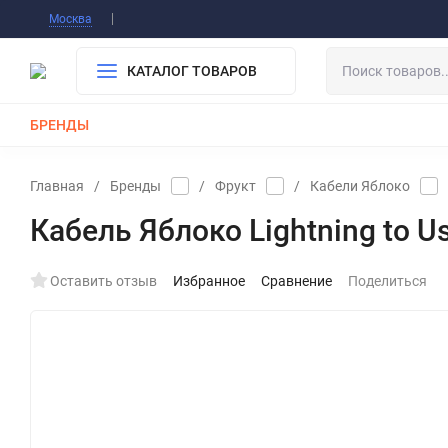
Информация О Нас
Вакансии
Публичная о
Москва
Гарантия
Оплата/Доставка
Контакты
КАТАЛОГ ТОВАРОВ
БРЕНДЫ
КАБЕЛИ
ЗАРЯДКИ
РЕМЕШКИ ДЛЯ APPLE WATCH
Главная
/
Бренды
/
Фрукт
/
Кабели Яблоко
Кабель Яблоко Lightning to U
Оставить отзыв
Избранное
Сравнение
Поделиться