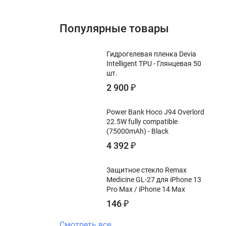
Популярные товары
Гидрогелевая пленка Devia
Intelligent TPU - Глянцевая 50
шт.
2 900
₽
Power Bank Hoco J94 Overlord
22.5W fully compatible
(75000mAh) - Black
4 392
₽
Защитное стекло Remax
Medicine GL-27 для iPhone 13
Pro Max / iPhone 14 Max
146
₽
Смотреть все