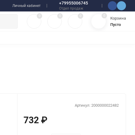
+79955006745
Личный кабинет
Отдел продаж
0
0
0
0
Корзина
Пусто
УЛЯТОРЫ
ЧЕХЛЫ
ПЛЕНКИ ДЛЯ ПЛОТТЕРОВ
РАЗНОЕ
Артикул:
2000000022482
732
₽