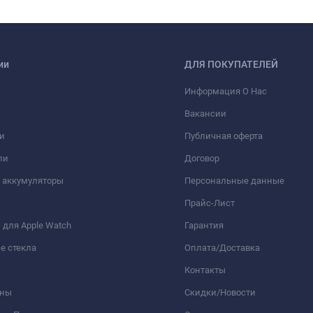
ии
ДЛЯ ПОКУПАТЕЛЕЙ
Информация О Нас
Вакансии
и
Публичная оферта
ли
Договор
 аккумуляторы
Персональные данные
Прайс-Лист
для Apple Watch
Гарантия
е стекла
Оплата/Доставка
Контакты
оны
Скидки/Новости