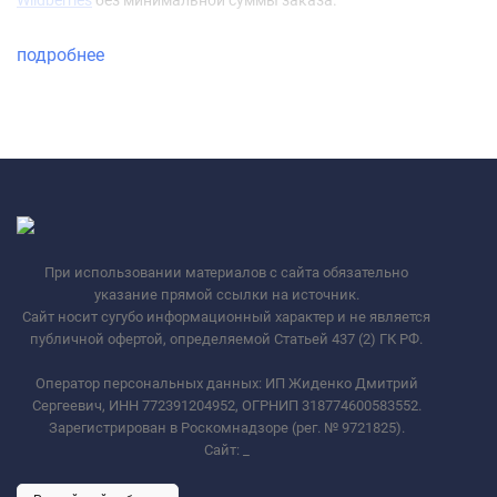
Wildberries
без минимальной суммы заказа.
подробнее
При использовании материалов с сайта обязательно
указание прямой ссылки на источник.
Сайт носит сугубо информационный характер и не является
публичной офертой, определяемой Статьей 437 (2) ГК РФ.
Оператор персональных данных: ИП Жиденко Дмитрий
Сергеевич, ИНН 772391204952, ОГРНИП 318774600583552.
Зарегистрирован в Роскомнадзоре (рег. № 9721825).
Сайт:
_