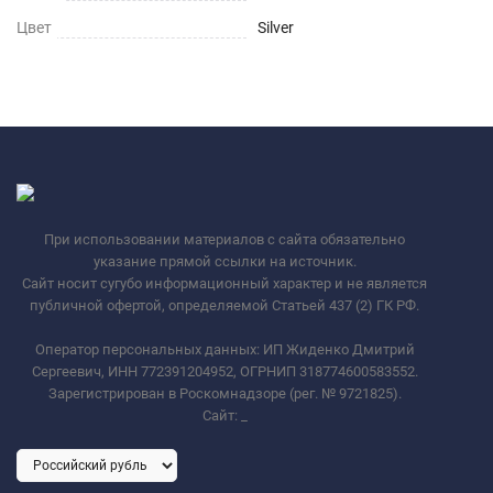
Цвет
Silver
При использовании материалов с сайта обязательно
указание прямой ссылки на источник.
Сайт носит сугубо информационный характер и не является
публичной офертой, определяемой Статьей 437 (2) ГК РФ.
Оператор персональных данных: ИП Жиденко Дмитрий
Сергеевич, ИНН 772391204952, ОГРНИП 318774600583552.
Зарегистрирован в Роскомнадзоре (рег. № 9721825).
Сайт:
_