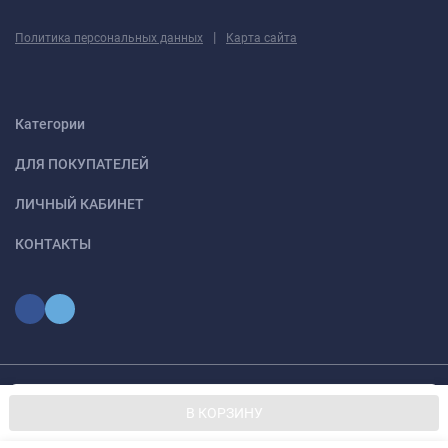
|
Политика персональных данных
Карта сайта
Категории
ДЛЯ ПОКУПАТЕЛЕЙ
ЛИЧНЫЙ КАБИНЕТ
КОНТАКТЫ
Мы используем файлы cookie, чтобы сайт был лучше для
© 2026 optmoskvaa.ru Все права защищены
OK
В КОРЗИНУ
вас.