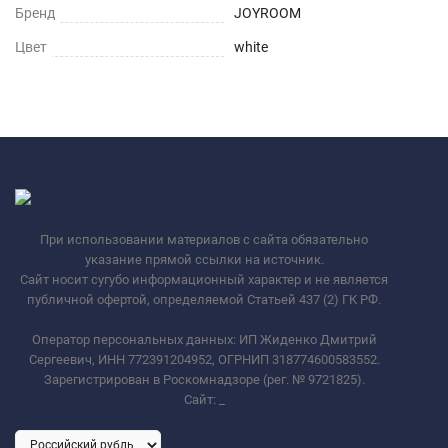
Бренд
JOYROOM
Цвет
white
При использовании материалов с сайта обязательно
указание прямой ссылки на источник.
Сайт носит сугубо информационный характер и не является
публичной офертой, определяемой Статьей 437 (2) ГК РФ.
Оператор персональных данных: ИП Жиденко Дмитрий
Сергеевич, ИНН 772391204952, ОГРНИП 318774600583552.
Зарегистрирован в Роскомнадзоре (рег. № 9721825).
Сайт:
_