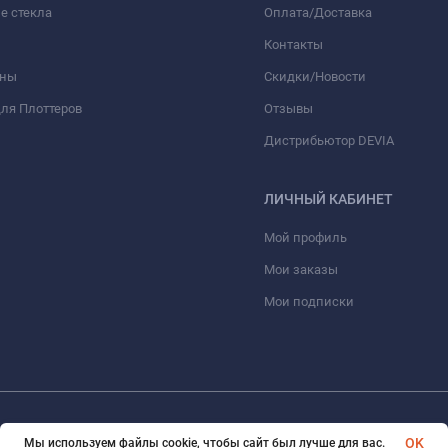
е стекла
Оплата/Доставка
Контакты
оны
Скидки/Новости
ля Плоттеров
Отзывы
Дистрибьютор DEVIA
ЛИЧНЫЙ КАБИНЕТ
Мой профиль
Мои заказы
Мои подписки
© 2026 optmoskvaa.ru Все права защищены
OK
Мы используем файлы cookie, чтобы сайт был лучше для вас.