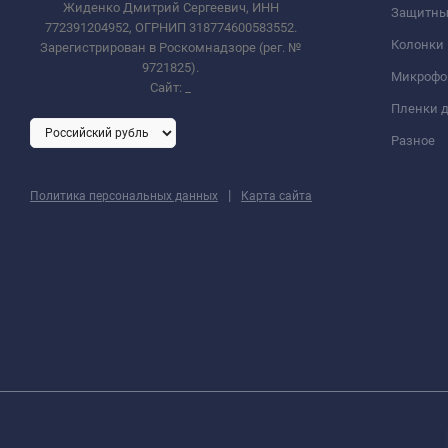
Жиденко Дмитрий Сергеевич, ИНН
Защитны
772391204952, ОГРНИП 318774600583552.
Колонки
Зарегистрирован в Роскомнадзоре (рег. №
9721825).
Микроф
Сайт:
_
Пленки д
Разное
|
Политика персональных данных
Карта сайта