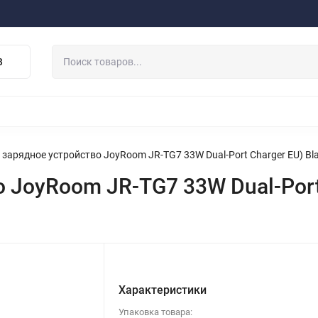
ферта
Договор
Персональные данные
Прайс-Лист
Скидки/Новости
Отзывы
Дистрибьютор DEVIA
В
НАУШНИКИ
ДЕРЖАТЕЛИ
ВНЕШНИЕ АККУМ
ЗАЩИТНЫЕ СТЕКЛА
КОЛОНКИ
МИКРОФОНЫ
 зарядное устройство JoyRoom JR-TG7 33W Dual-Port Charger EU) Bl
 JoyRoom JR-TG7 33W Dual-Port 
Характеристики
Упаковка товара: