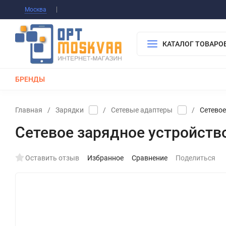
Информация О Нас
Вакансии
Публичная о
Москва
Гарантия
Оплата/Доставка
Контакты
КАТАЛОГ ТОВАРО
БРЕНДЫ
КАБЕЛИ
ЗАРЯДКИ
РЕМЕШКИ ДЛЯ APPLE WATCH
Главная
/
Зарядки
/
Сетевые адаптеры
/
Сетевое
Сетевое зарядное устройство
Оставить отзыв
Избранное
Сравнение
Поделиться