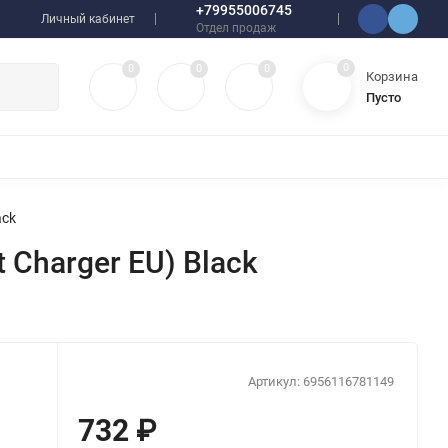
+79955006745
Личный кабинет
Отдел продаж
0
0
0
0
Корзина
Пусто
УЛЯТОРЫ
ЧЕХЛЫ
ПЛЕНКИ ДЛЯ ПЛОТТЕРОВ
РАЗНОЕ
ack
Charger EU) Black
Артикул:
6956116781149
732
₽