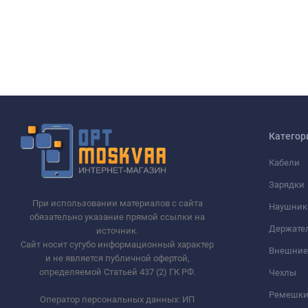
Категор
Кабели
Зарядки
При использовании материалов с сайта
Наушник
обязательно указание прямой ссылки на
Держате
источник.
Сайт носит сугубо информационный характер
Внешние
и не является публичной офертой,
определяемой Статьей 437 (2) ГК РФ.
Чехлы
Ремешки 
Оператор персональных данных: ИП