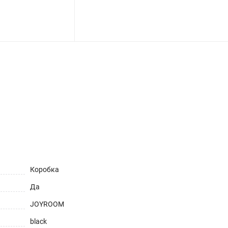
ет
Коробка
Да
JOYROOM
black