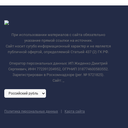
При использовании материалов с сайта обязательно
указание прямой ссылки на источник.
Сайт носит сугубо информационный характер и не является
публичной офертой, определяемой Статьей 437 (2) ГК РФ.
Оператор персональных данных: ИП Жиденко Дмитрий
Сергеевич, ИНН 772391204952, ОГРНИП 318774600583552.
Зарегистрирован в Роскомнадзоре (рег. № 9721825).
Сайт:
_
|
Политика персональных данных
Карта сайта