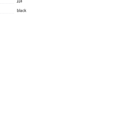
Да
black