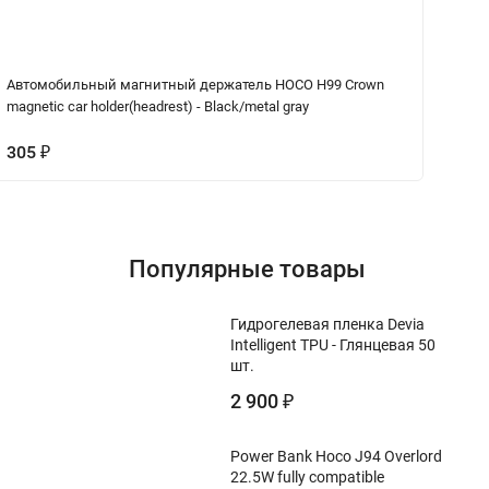
Автомобильный магнитный держатель HOCO H99 Crown
См
magnetic car holder(headrest) - Black/metal gray
ve
305
2
₽
Популярные товары
Гидрогелевая пленка Devia
Intelligent TPU - Глянцевая 50
шт.
2 900
₽
Power Bank Hoco J94 Overlord
22.5W fully compatible