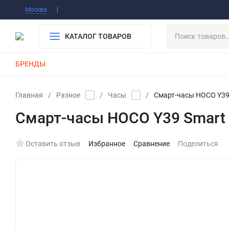
Информация О Нас
Вакансии
Публичная о
Москва
Гарантия
Оплата/Доставка
Контакты
КАТАЛОГ ТОВАРОВ
БРЕНДЫ
КАБЕЛИ
ЗАРЯДКИ
РЕМЕШКИ ДЛЯ APPLE WATCH
Главная
/
Разное
/
Часы
/
Смарт-часы HOCO Y39 S
Смарт-часы HOCO Y39 Smart Wa
Оставить отзыв
Избранное
Сравнение
Поделиться