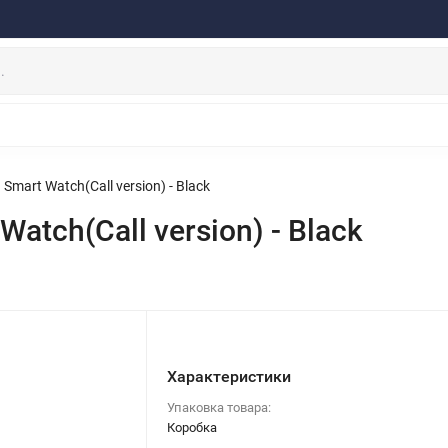
ферта
Договор
Персональные данные
Прайс-Лист
Скидки/Новости
Отзывы
Дистрибьютор DEVIA
НАУШНИКИ
ДЕРЖАТЕЛИ
ВНЕШНИЕ АККУМ
ЗАЩИТНЫЕ СТЕКЛА
КОЛОНКИ
МИКРОФОНЫ
mart Watch(Call version) - Black
tch(Call version) - Black
Характеристики
Упаковка товара:
Коробка