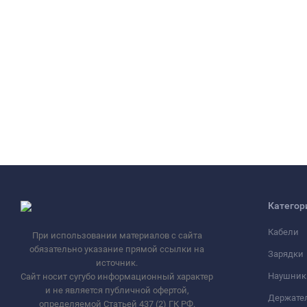
Категор
Кабели
При использовании материалов с сайта
обязательно указание прямой ссылки на
Зарядки
источник.
Наушник
Сайт носит сугубо информационный характер
и не является публичной офертой,
Держате
определяемой Статьей 437 (2) ГК РФ.