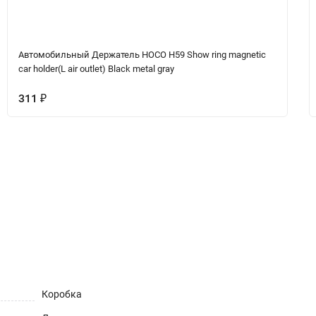
Автомобильный Держатель HOCO H59 Show ring magnetic
car holder(L air outlet) Black metal gray
311
₽
ет
Коробка