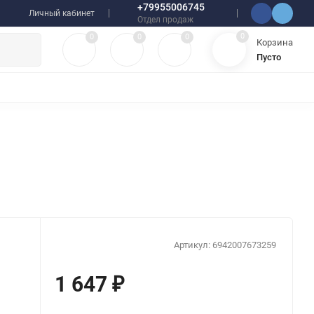
+79955006745
Личный кабинет
Отдел продаж
0
0
0
0
Корзина
Пусто
УЛЯТОРЫ
ЧЕХЛЫ
ПЛЕНКИ ДЛЯ ПЛОТТЕРОВ
РАЗНОЕ
Артикул:
6942007673259
1 647
₽