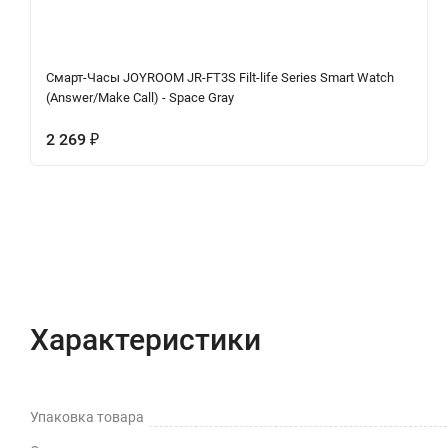
Смарт-Часы JOYROOM JR-FT3S Filt-life Series Smart Watch
(Answer/Make Call) - Space Gray
2 269
₽
Характеристики
Отзывы (0)
Вопрос-Отв
Характеристики
Упаковка товара