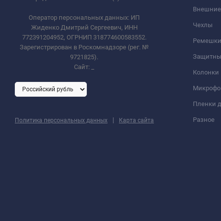
Внешние
Оператор персональных данных: ИП
Чехлы
Жиденко Дмитрий Сергеевич, ИНН
772391204952, ОГРНИП 318774600583552.
Ремешки 
Зарегистрирован в Роскомнадзоре (рег. №
Защитны
9721825).
Сайт:
_
Колонки
Микроф
Пленки д
|
Разное
Политика персональных данных
Карта сайта