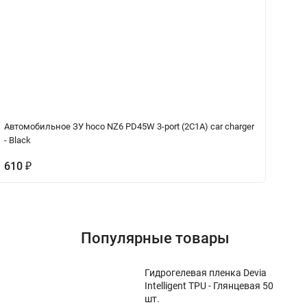
Автомобильное ЗУ hoco NZ6 PD45W 3-port (2C1A) car charger
На
- Black
610
₽
5
Популярные товары
Гидрогелевая пленка Devia
Intelligent TPU - Глянцевая 50
шт.