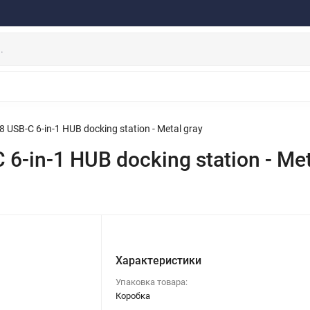
ферта
Договор
Персональные данные
Прайс-Лист
Скидки/Новости
Отзывы
Дистрибьютор DEVIA
НАУШНИКИ
ДЕРЖАТЕЛИ
ВНЕШНИЕ АККУМ
ЗАЩИТНЫЕ СТЕКЛА
КОЛОНКИ
МИКРОФОНЫ
USB-C 6-in-1 HUB docking station - Metal gray
-in-1 HUB docking station - Met
Характеристики
Упаковка товара:
Коробка