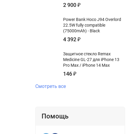
2 900
₽
Power Bank Hoco J94 Overlord
22.5W fully compatible
(75000mAh) - Black
4 392
₽
Защитное стекло Remax
Medicine GL-27 для iPhone 13
Pro Max / iPhone 14 Max
146
₽
Смотреть все
Помощь