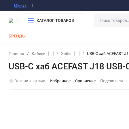
Информация О Нас
Вакансии
Публичная о
Москва
Гарантия
Оплата/Доставка
Контакты
КАТАЛОГ ТОВАРОВ
БРЕНДЫ
КАБЕЛИ
ЗАРЯДКИ
РЕМЕШКИ ДЛЯ APPLE WATCH
Главная
/
Кабели
/
Хабы
/
USB-C хаб ACEFAST J18 
USB-C хаб ACEFAST J18 USB-C 6
Оставить отзыв
Избранное
Сравнение
Поделиться