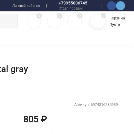
+79955006745
Личный кабинет
Отдел продаж
0
0
0
0
Корзина
Пусто
УЛЯТОРЫ
ЧЕХЛЫ
ПЛЕНКИ ДЛЯ ПЛОТТЕРОВ
РАЗНОЕ
al gray
Артикул:
6974316285939
805
₽