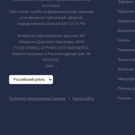
Зарядки
источник.
Наушник
Сайт носит сугубо информационный характер
и не является публичной офертой,
Держате
определяемой Статьей 437 (2) ГК РФ.
Внешние
Оператор персональных данных: ИП
Чехлы
Жиденко Дмитрий Сергеевич, ИНН
772391204952, ОГРНИП 318774600583552.
Ремешки 
Зарегистрирован в Роскомнадзоре (рег. №
Защитны
9721825).
Сайт:
_
Колонки
Микроф
Пленки д
|
Разное
Политика персональных данных
Карта сайта