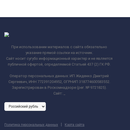
При использовании материалов с сайта обязательно
указание прямой ссылки на источник.
Сайт носит сугубо информационный характер и не является
публичной офертой, определяемой Статьей 437 (2) ГК РФ.
Оператор персональных данных: ИП Жиденко Дмитрий
Сергеевич, ИНН 772391204952, ОГРНИП 318774600583552.
Зарегистрирован в Роскомнадзоре (рег. № 9721825).
Сайт:
_
|
Политика персональных данных
Карта сайта