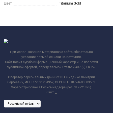
Цвет
Titanium Gold
При использовании материалов с сайта обязательно
указание прямой ссылки на источник.
Сайт носит сугубо информационный характер и не является
публичной офертой, определяемой Статьей 437 (2) ГК РФ.
Оператор персональных данных: ИП Жиденко Дмитрий
Сергеевич, ИНН 772391204952, ОГРНИП 318774600583552.
Зарегистрирован в Роскомнадзоре (рег. № 9721825).
Сайт:
_