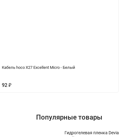
Кабель hoco X27 Excellent Micro - Белый
Ка
Bl
92
₽
1
Популярные товары
Гидрогелевая пленка Devia