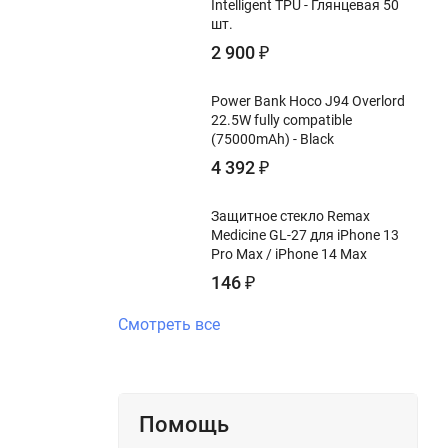
Intelligent TPU - Глянцевая 50
шт.
2 900
₽
Power Bank Hoco J94 Overlord
22.5W fully compatible
(75000mAh) - Black
4 392
₽
Защитное стекло Remax
Medicine GL-27 для iPhone 13
Pro Max / iPhone 14 Max
146
₽
Смотреть все
Помощь