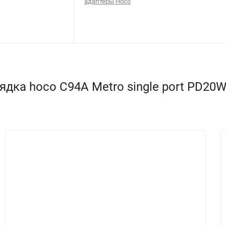
адаптеры Hoco
ка hoco C94A Metro single port PD20W ch