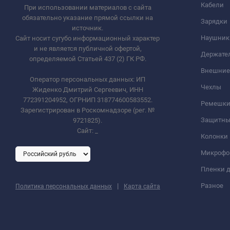
Кабели
При использовании материалов с сайта
обязательно указание прямой ссылки на
Зарядки
источник.
Наушник
Сайт носит сугубо информационный характер
и не является публичной офертой,
Держате
определяемой Статьей 437 (2) ГК РФ.
Внешние
Оператор персональных данных: ИП
Чехлы
Жиденко Дмитрий Сергеевич, ИНН
772391204952, ОГРНИП 318774600583552.
Ремешки 
Зарегистрирован в Роскомнадзоре (рег. №
Защитны
9721825).
Сайт:
_
Колонки
Микроф
Пленки д
|
Разное
Политика персональных данных
Карта сайта