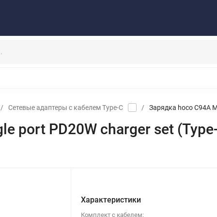
Публичная оферта
Договор
Персональные данные
та/Доставка
Контакты
Скидки/Новости
Отзывы
НАУШНИКИ
ДЕРЖАТЕЛИ
ВНЕШНИЕ АККУМ
ЗАЩИТНЫЕ СТЕКЛА
КОЛОНКИ
МИКРОФОНЫ
/
Сетевые адаптеры с кабелем Type-C
/
Зарядка hoco C94A Met
le port PD20W charger set (Type-
Характеристики
Комплект с кабелем: