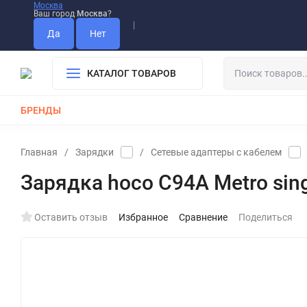
Москва
Ваш город
Москва
?
Информация О Нас
Вакансии
Прайс-Лист
Гарантия
Опла
Дистрибьютор DEVIA
КАТАЛОГ ТОВАРОВ
БРЕНДЫ
КАБЕЛИ
ЗАРЯДКИ
РЕМЕШКИ ДЛЯ APPLE WATCH
Главная
/
Зарядки
/
Сетевые адаптеры с кабелем
Зарядка hoco C94A Metro sing
Оставить отзыв
Избранное
Сравнение
Поделиться