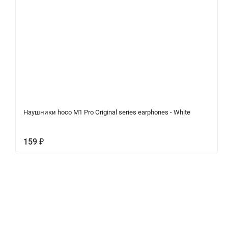
Наушники hoco M1 Pro Original series earphones - White
159
₽
Описание
Характеристики
Отзывы (0)