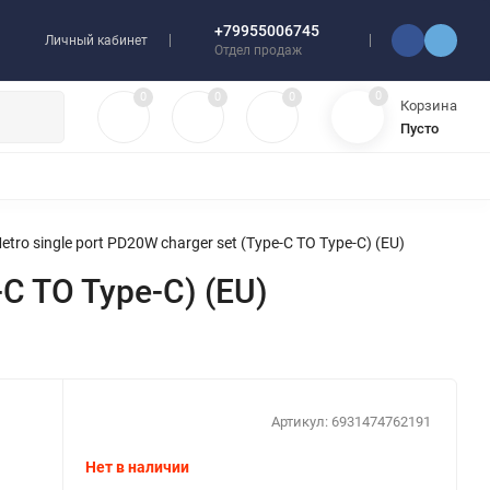
+79955006745
Личный кабинет
Отдел продаж
0
0
0
0
Корзина
Пусто
УЛЯТОРЫ
ЧЕХЛЫ
ПЛЕНКИ ДЛЯ ПЛОТТЕРОВ
РАЗНОЕ
ro single port PD20W charger set (Type-C TO Type-C) (EU)
C TO Type-C) (EU)
Артикул:
6931474762191
Нет в наличии