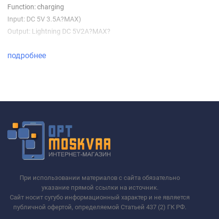
Function: charging
Input: DC 5V 3.5A?MAX)
Output: Lightning DC 5V2A?MAX?
подробнее
При использовании материалов с сайта обязательно
указание прямой ссылки на источник.
Сайт носит сугубо информационный характер и не является
публичной офертой, определяемой Статьей 437 (2) ГК РФ.