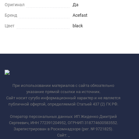
Оригинал
Да
Бренд
Acefast
Цвет
black
При использовании материалов с сайта обязательно
указание прямой ссылки на источник.
Сайт носит сугубо информационный характер и не является
публичной офертой, определяемой Статьей 437 (2) ГК РФ.
Оператор персональных данных: ИП Жиденко Дмитрий
Сергеевич, ИНН 772391204952, ОГРНИП 318774600583552.
Зарегистрирован в Роскомнадзоре (рег. № 9721825).
Сайт:
_