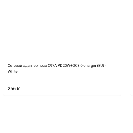
Сетевой адаптер hoco C97A PD20W+QC3.0 charger (EU) -
White
256
₽
Вопрос-Ответ