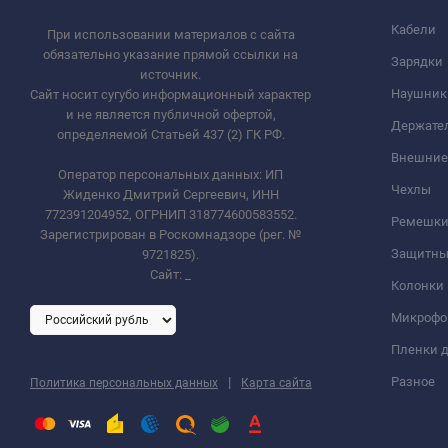
Кабели
При использовании материалов с сайта
обязательно указание прямой ссылки на
Зарядки
источник.
Наушник
Сайт носит сугубо информационный характер
и не является публичной офертой,
Держате
определяемой Статьей 437 (2) ГК РФ.
Внешние
Оператор персональных данных: ИП
Чехлы
Жиденко Дмитрий Сергеевич, ИНН
772391204952, ОГРНИП 318774600583552.
Ремешки 
Зарегистрирован в Роскомнадзоре (рег. №
Защитны
9721825).
Сайт:
_
Колонки
Микроф
Пленки д
|
Разное
Политика персональных данных
Карта сайта