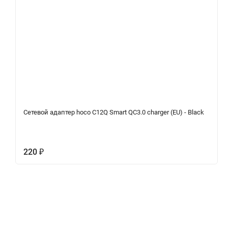
Сетевой адаптер hoco C12Q Smart QC3.0 charger (EU) - Black
220
₽
Описание
Характеристики
Отзывы (0)