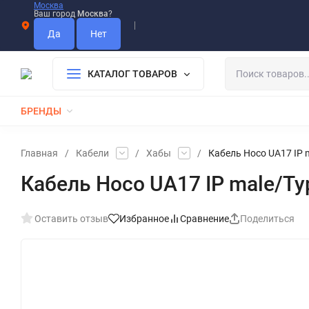
Москва
Ваш город
Москва
?
Информация О Нас
Вакансии
Прайс-Лист
Гарантия
Опла
Дистрибьютор DEVIA
КАТАЛОГ ТОВАРОВ
БРЕНДЫ
КАБЕЛИ
ЗАРЯДКИ
РЕМЕШКИ ДЛЯ APPLE WATCH
Главная
/
Кабели
/
Хабы
/
Кабель Hoco UA17 IP m
Кабель Hoco UA17 IP male/Typ
Оставить отзыв
Избранное
Сравнение
Поделиться