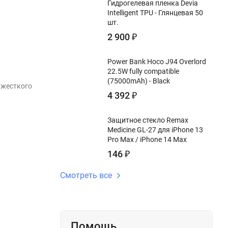
Гидрогелевая пленка Devia
Intelligent TPU - Глянцевая 50
шт.
2 900
₽
Power Bank Hoco J94 Overlord
22.5W fully compatible
(75000mAh) - Black
 жесткого
4 392
₽
Защитное стекло Remax
Medicine GL-27 для iPhone 13
Pro Max / iPhone 14 Max
146
₽
Смотреть все
Помощь