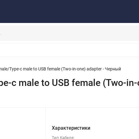
Публичная оферта
Договор
Персональные данные
та/Доставка
Контакты
Скидки/Новости
Отзывы
НАУШНИКИ
ДЕРЖАТЕЛИ
ВНЕШНИЕ АККУМ
ЗАЩИТНЫЕ СТЕКЛА
КОЛОНКИ
МИКРОФОНЫ
ale/Type-c male to USB female (Two-in-one) adapter - Черный
e-c male to USB female (Two-in-
Характеристики
Тип Кабеля: