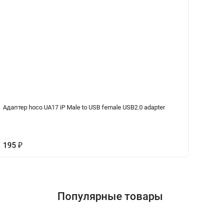
Адаптер hoco UA17 iP Male to USB female USB2.0 adapter
Ка
195
₽
1
Популярные товары