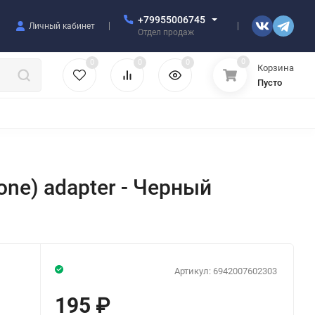
+79955006745
Личный кабинет
Отдел продаж
0
0
0
0
Корзина
Пусто
УЛЯТОРЫ
ЧЕХЛЫ
ПЛЕНКИ ДЛЯ ПЛОТТЕРОВ
РАЗНОЕ
one) adapter - Черный
Артикул:
6942007602303
195
₽