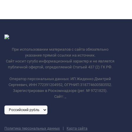
При использовании материалов с сайта обязательно
указание прямой ссылки на источник.
Сайт носит сугубо информационный характер и не является
публичной офертой, определяемой Статьей 437 (2) ГК РФ.
Оператор персональных данных: ИП Жиденко Дмитрий
Сергеевич, ИНН 772391204952, ОГРНИП 318774600583552.
Зарегистрирован в Роскомнадзоре (рег. № 9721825).
Сайт:
_
|
Политика персональных данных
Карта сайта