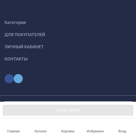
Категории
ДЛЯ ПОКУПАТЕЛЕЙ
ЛИЧНЫЙ КАБИНЕТ
КОНТАКТЫ
Мы используем файлы cookie, чтобы сайт был лучше для
© 2026 optmoskvaa.ru Все права защищены
OK
В КОРЗИНУ
вас.
Главная
Каталог
Корзина
Избранное
Вход