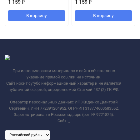
1 159
1 159
₽
₽
В корзину
В корзину
При использовании материалов с сайта обязательно
указание прямой ссылки на источник.
Сайт носит сугубо информационный характер и не является
публичной офертой, определяемой Статьей 437 (2) ГК РФ.
Оператор персональных данных: ИП Жиденко Дмитрий
Сергеевич, ИНН 772391204952, ОГРНИП 318774600583552.
Зарегистрирован в Роскомнадзоре (рег. № 9721825).
Сайт:
_