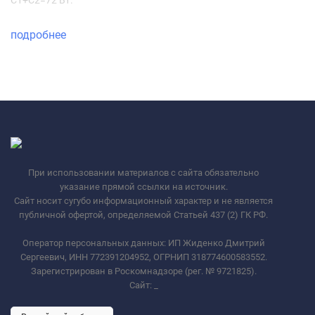
C1+C2=72 Вт.
подробнее
При использовании материалов с сайта обязательно
указание прямой ссылки на источник.
Сайт носит сугубо информационный характер и не является
публичной офертой, определяемой Статьей 437 (2) ГК РФ.
Оператор персональных данных: ИП Жиденко Дмитрий
Сергеевич, ИНН 772391204952, ОГРНИП 318774600583552.
Зарегистрирован в Роскомнадзоре (рег. № 9721825).
Сайт:
_