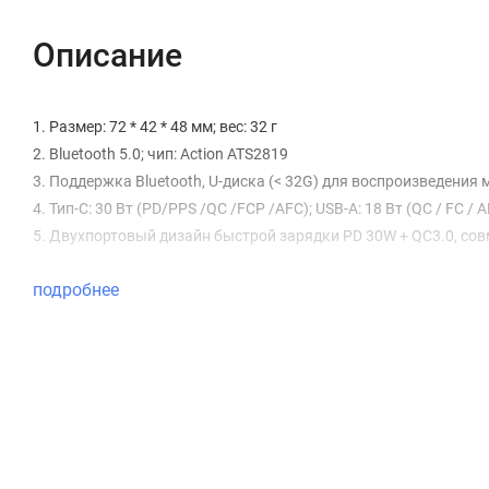
Описание
1. Размер: 72 * 42 * 48 мм; вес: 32 г
2. Bluetooth 5.0; чип: Action ATS2819
3. Поддержка Bluetooth, U-диска (< 32G) для воспроизведения
4. Тип-C: 30 Вт (PD/PPS /QC /FCP /AFC); USB-A: 18 Вт (QC / FC
5. Двухпортовый дизайн быстрой зарядки PD 30W + QC3.0, сов
подробнее