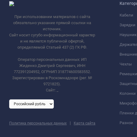
Категор
Кабели
При использовании материалов с сайта
обязательно указание прямой ссылки на
Зарядки
источник.
Наушник
Сайт носит сугубо информационный характер
и не является публичной офертой,
Держате
определяемой Статьей 437 (2) ГК РФ.
Внешние
Оператор персональных данных: ИП
Чехлы
Жиденко Дмитрий Сергеевич, ИНН
772391204952, ОГРНИП 318774600583552.
Ремешки 
Зарегистрирован в Роскомнадзоре (рег. №
Защитны
9721825).
Сайт:
_
Колонки
Микроф
Пленки д
|
Разное
Политика персональных данных
Карта сайта