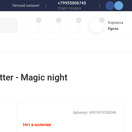
+79955006745
Личный кабинет
Отдел продаж
0
0
0
0
Корзина
Пусто
УЛЯТОРЫ
ЧЕХЛЫ
ПЛЕНКИ ДЛЯ ПЛОТТЕРОВ
РАЗНОЕ
er - Magic night
Артикул:
6931474765246
Нет в наличии