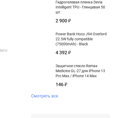
Гидрогелевая пленка Devia
Intelligent TPU - Глянцевая 50
шт.
2 900
₽
Power Bank Hoco J94 Overlord
22.5W fully compatible
(75000mAh) - Black
-диск
4 392
₽
Защитное стекло Remax
Medicine GL-27 для iPhone 13
Pro Max / iPhone 14 Max
146
₽
Смотреть все