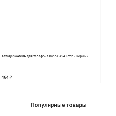
Автодержатель для телефона hoco CA24 Lotto - Черный
Ав
Tr
(a
464
1
₽
Популярные товары