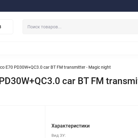
ферта
Договор
Персональные данные
Прайс-Лист
Скидки/Новости
Отзывы
Дистрибьютор DEVIA
В
НАУШНИКИ
ДЕРЖАТЕЛИ
ВНЕШНИЕ АККУМ
ЗАЩИТНЫЕ СТЕКЛА
КОЛОНКИ
МИКРОФОНЫ
 E70 PD30W+QC3.0 car BT FM transmitter - Magic night
D30W+QC3.0 car BT FM transmitt
Характеристики
Вид ЗУ: