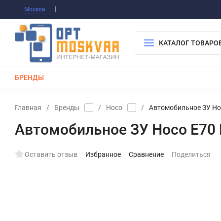
Информация О Нас
Вакансии
Публичная о
Москва
Гарантия
Оплата/Доставка
Контакты
КАТАЛОГ ТОВАРО
БРЕНДЫ
КАБЕЛИ
ЗАРЯДКИ
РЕМЕШКИ ДЛЯ APPLE WATCH
Главная
/
Бренды
/
Hoco
/
Автомобильное ЗУ Hoco
Автомобильное ЗУ Hoco E70 P
Оставить отзыв
Избранное
Сравнение
Поделиться