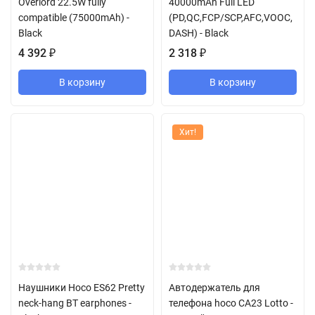
Overlord 22.5W fully
40000mAh Full LED
compatible (75000mAh) -
(PD,QC,FCP/SCP,AFC,VOOC,
Black
DASH) - Black
4 392
₽
2 318
₽
В корзину
В корзину
Хит!
Наушники Hoco ES62 Pretty
Автодержатель для
neck-hang BT earphones -
телефона hoco CA23 Lotto -