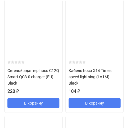
Сетевой адаптер hoco C12Q
Кабель hoco X14 Times
Smart QC3.0 charger (EU) -
speed lightning (L=1M) -
Black
Black
220
₽
104
₽
В корзину
В корзину