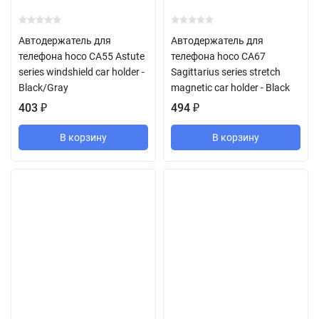
Автодержатель для
Автодержатель для
телефона hoco CA55 Astute
телефона hoco CA67
series windshield car holder -
Sagittarius series stretch
Black/Gray
magnetic car holder - Black
403
₽
494
₽
В корзину
В корзину