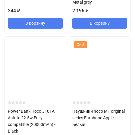
Metal grey
244
₽
2 196
₽
В корзину
В корзину
Хит!
Power Bank Hoco J101A
Наушники hoco M1 original
Astute 22.5w Fully
series Earphone Apple -
compatible (20000mAh) -
Белый
Black