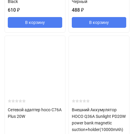
Black
Черный
610
₽
488
₽
В корзину
В корзину
Сетевой адаптер hoco C76A
Внешний Аккумулятор
Plus 20W
HOCO Q36A Sunlight PD20W
power bank magnetic
suction+holder(10000mAh)