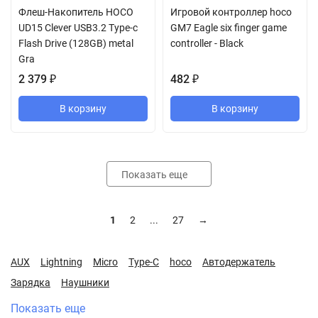
Флеш-Накопитель HOCO
Игровой контроллер hoco
UD15 Clever USB3.2 Type-c
GM7 Eagle six finger game
Flash Drive (128GB) metal
controller - Black
Gra
2 379
₽
482
₽
В корзину
В корзину
Показать еще
1
2
...
27
→
AUX
Lightning
Micro
Type-C
hoco
Автодержатель
Зарядка
Наушники
Показать еще