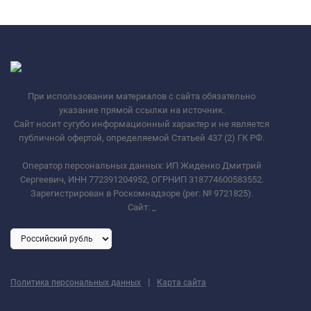
При использовании материалов с сайта обязательно
указание прямой ссылки на источник.
Сайт носит сугубо информационный характер и не является
публичной офертой, определяемой Статьей 437 (2) ГК РФ.
Оператор персональных данных: ИП Жиденко Дмитрий
Сергеевич, ИНН 772391204952, ОГРНИП 318774600583552.
Зарегистрирован в Роскомнадзоре (рег. № 9721825).
Сайт:
_
|
Политика персональных данных
Карта сайта