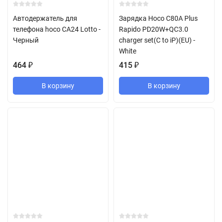
Автодержатель для
Зарядка Hoco C80A Plus
телефона hoco CA24 Lotto -
Rapido PD20W+QC3.0
Черный
charger set(C to iP)(EU) -
White
464
₽
415
₽
В корзину
В корзину