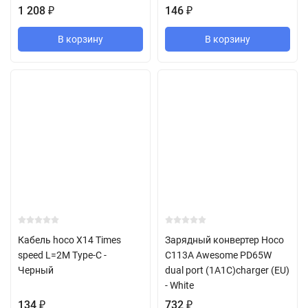
1 208
₽
146
₽
В корзину
В корзину
Кабель hoco X14 Times
Зарядный конвертер Hoco
speed L=2M Type-C -
C113A Awesome PD65W
Черный
dual port (1A1C)charger (EU)
- White
134
₽
732
₽