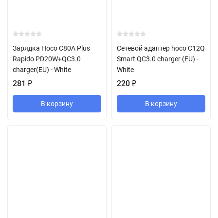
Зарядка Hoco C80A Plus
Сетевой адаптер hoco C12Q
Rapido PD20W+QC3.0
Smart QC3.0 charger (EU) -
charger(EU) - White
White
281
₽
220
₽
В корзину
В корзину