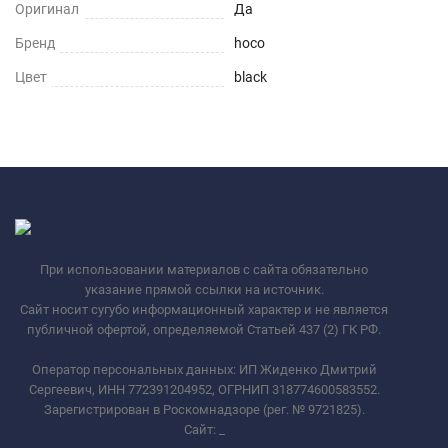
Оригинал
Да
Бренд
hoco
Цвет
black
При использовании материалов с сайта обязательно
указание прямой ссылки на источник.
Сайт носит сугубо информационный характер и не является
публичной офертой, определяемой Статьей 437 (2) ГК РФ.
Оператор персональных данных: ИП Жиденко Дмитрий
Сергеевич, ИНН 772391204952, ОГРНИП 318774600583552.
Зарегистрирован в Роскомнадзоре (рег. № 9721825).
Сайт:
_