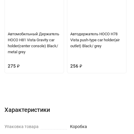
Автомобильный Держатель
Автодержатель HOCO H78
HOCO H81 Vista Gravity car
Vista push-type car holder(air
holder(center console) Black/
outlet) Black/ grey
metal grey
275
₽
256
₽
Характеристики
Отзывы (0)
Вопрос-Ответ
Характеристики
Упаковка товара
Коробка