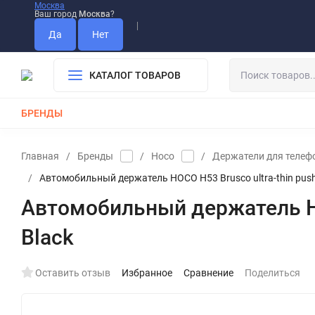
Москва
Ваш город
Москва
?
Информация О Нас
Вакансии
Прайс-Лист
Гарантия
Опла
Дистрибьютор DEVIA
КАТАЛОГ ТОВАРОВ
БРЕНДЫ
КАБЕЛИ
ЗАРЯДКИ
РЕМЕШКИ ДЛЯ APPLE WATCH
Главная
/
Бренды
/
Hoco
/
Держатели для телеф
/
Автомобильный держатель HOCO H53 Brusco ultra-thin push-typ
Автомобильный держатель HOCO
Black
Оставить отзыв
Избранное
Сравнение
Поделиться