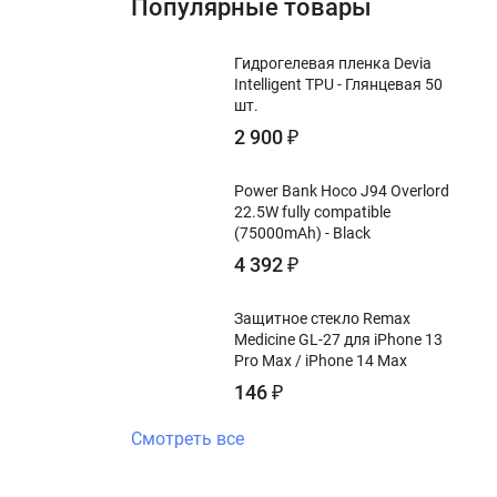
Популярные товары
Гидрогелевая пленка Devia
Intelligent TPU - Глянцевая 50
шт.
2 900
₽
Power Bank Hoco J94 Overlord
22.5W fully compatible
(75000mAh) - Black
4 392
₽
Защитное стекло Remax
Medicine GL-27 для iPhone 13
Pro Max / iPhone 14 Max
146
₽
Смотреть все