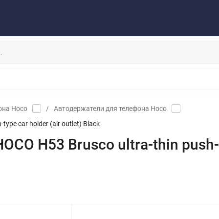
Публичная оферта
Договор
Персональные данные
та/Доставка
Контакты
Скидки/Новости
Отзывы
НАУШНИКИ
ДЕРЖАТЕЛИ
ВНЕШНИЕ АККУМ
ЗАЩИТНЫЕ СТЕКЛА
КОЛОНКИ
МИКРОФОНЫ
она Hoco
/
Автодержатели для телефона Hoco
e car holder (air outlet) Black
 H53 Brusco ultra-thin push-typ