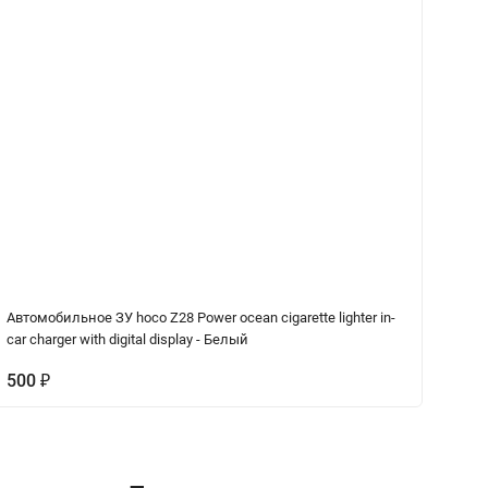
Автомобильное ЗУ hoco Z28 Power ocean cigarette lighter in-
Ав
car charger with digital display - Белый
500
₽
4