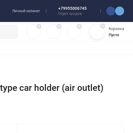
+79955006745
Личный кабинет
Отдел продаж
0
0
0
0
Корзина
Пусто
УЛЯТОРЫ
ЧЕХЛЫ
ПЛЕНКИ ДЛЯ ПЛОТТЕРОВ
РАЗНОЕ
e car holder (air outlet)