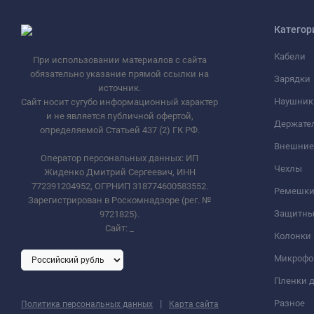
Категор
Кабели
При использовании материалов с сайта
обязательно указание прямой ссылки на
Зарядки
источник.
Наушник
Сайт носит сугубо информационный характер
и не является публичной офертой,
Держате
определяемой Статьей 437 (2) ГК РФ.
Внешние
Оператор персональных данных: ИП
Чехлы
Жиденко Дмитрий Сергеевич, ИНН
772391204952, ОГРНИП 318774600583552.
Ремешки 
Зарегистрирован в Роскомнадзоре (рег. №
Защитны
9721825).
Сайт:
_
Колонки
Микроф
Пленки д
|
Разное
Политика персональных данных
Карта сайта