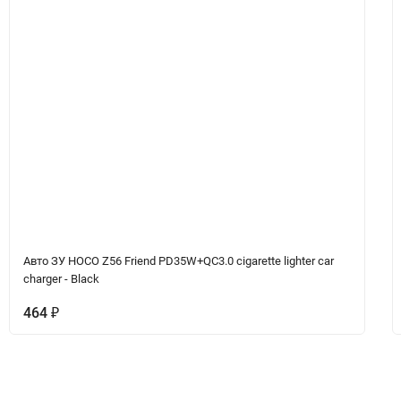
Авто ЗУ HOCO Z56 Friend PD35W+QC3.0 cigarette lighter car
charger - Black
464
₽