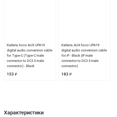
Кабель hoco AUX UPA19
Кабель AUX hoco UPA19
digital audio conversion cable
digital audio conversion cable
for Type-C (Type-C male
for iP - Black (iP male
connector to DC3.5 male
connector to DC3.5 male
connector) - Black
connector)
153
₽
183
₽
Характеристики
Отзывы (0)
Вопрос-Ответ
Характеристики