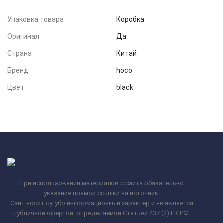
Упаковка товара
Коробка
Оригинал
Да
Страна
Китай
Бренд
hoco
Цвет
black
При использовании материалов с сайта обязательно
указание прямой ссылки на источник.
Сайт носит сугубо информационный характер и не является
публичной офертой, определяемой Статьей 437 (2) ГК РФ.