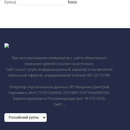
Бренд
hoco
При использовании материалов с сайта обязательно
указание прямой ссылки на источник.
Сайт носит сугубо информационный характер и не является
публичной офертой, определяемой Статьей 437 (2) ГК РФ.
Оператор персональных данных: ИП Жиденко Дмитрий
Сергеевич, ИНН 772391204952, ОГРНИП 318774600583552.
Зарегистрирован в Роскомнадзоре (рег. № 9721825).
Сайт:
_