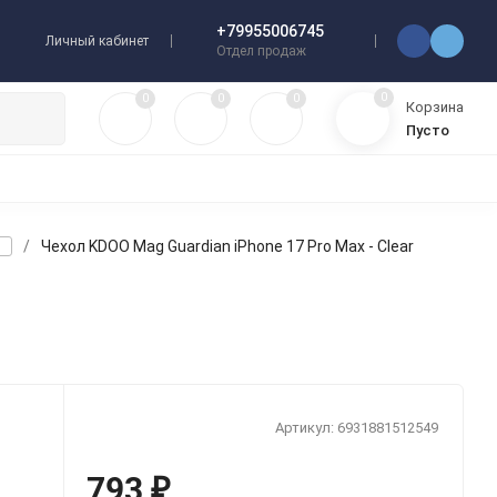
+79955006745
Личный кабинет
Отдел продаж
0
0
0
0
Корзина
Пусто
МУЛЯТОРЫ
ЧЕХЛЫ
ПЛЕНКИ ДЛЯ ПЛОТТЕРОВ
РАЗНОЕ
/
Чехол KDOO Mag Guardian iPhone 17 Pro Max - Clear
Артикул:
6931881512549
793
₽