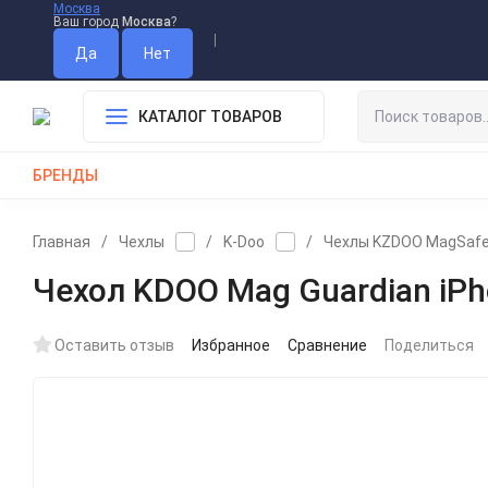
Москва
Ваш город
Москва
?
Информация О Нас
Вакансии
Прайс-Лист
Гарантия
Опл
Дистрибьютор DEVIA
КАТАЛОГ ТОВАРОВ
БРЕНДЫ
КАБЕЛИ
ЗАРЯДКИ
РЕМЕШКИ ДЛЯ APPLE WATCH
Главная
/
Чехлы
/
K-Doo
/
Чехлы KZDOO MagSafe
Чехол KDOO Mag Guardian iPho
Оставить отзыв
Избранное
Сравнение
Поделиться