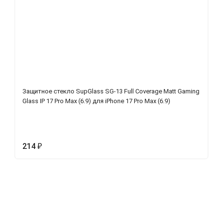
Защитное стекло SupGlass SG-13 Full Coverage Matt Gaming
Glass IP 17 Pro Max (6.9) для iPhone 17 Pro Max (6.9)
214
₽
Характеристики
Отзывы (0)
Вопрос-Отв