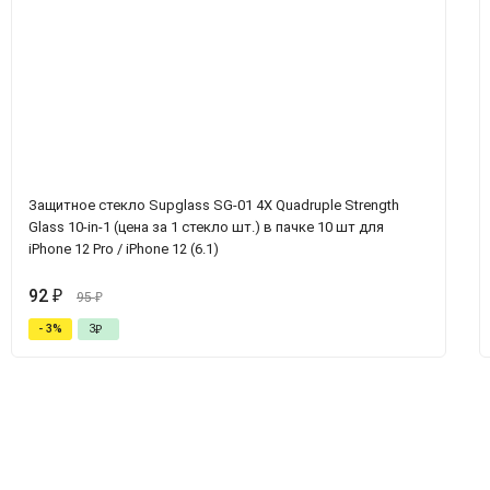
Защитное стекло Supglass SG-01 4X Quadruple Strength
Glass 10-in-1 (цена за 1 стекло шт.) в пачке 10 шт для
iPhone 12 Pro / iPhone 12 (6.1)
92
₽
95
₽
- 3%
3
₽
ет