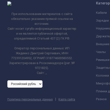
Категор
Кабели
При использовании материалов с сайта
обязательно указание прямой ссылки на
Зарядки
источник.
Наушник
Сайт носит сугубо информационный характер
и не является публичной офертой,
Держате
определяемой Статьей 437 (2) ГК РФ.
Внешние
Оператор персональных данных: ИП
Чехлы
Жиденко Дмитрий Сергеевич, ИНН
772391204952, ОГРНИП 318774600583552.
Ремешки 
Зарегистрирован в Роскомнадзоре (рег. №
Защитны
9721825).
Сайт:
_
Колонки
Микроф
Пленки 
|
Разное
Политика персональных данных
Карта сайта