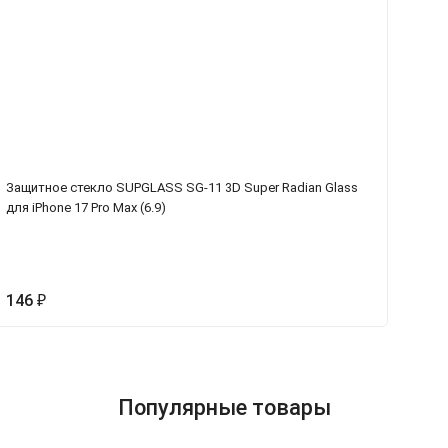
Защитное стекло SUPGLASS SG-11 3D Super Radian Glass
За
для iPhone 17 Pro Max (6.9)
дл
146
1
₽
Популярные товары