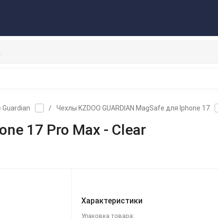
Публичная оферта
Договор
Персональные данные
ата/Доставка
Контакты
Скидки/Новости
Отзывы
НАУШНИКИ
ДЕРЖАТЕЛИ
ВНЕШНИЕ АККУ
ЗАЩИТНЫЕ СТЕКЛА
КОЛОНКИ
МИКРОФОНЫ
 Guardian
/
Чехлы KZDOO GUARDIAN MagSafe для Iphone 17
ne 17 Pro Max - Clear
Характеристики
Упаковка товара: